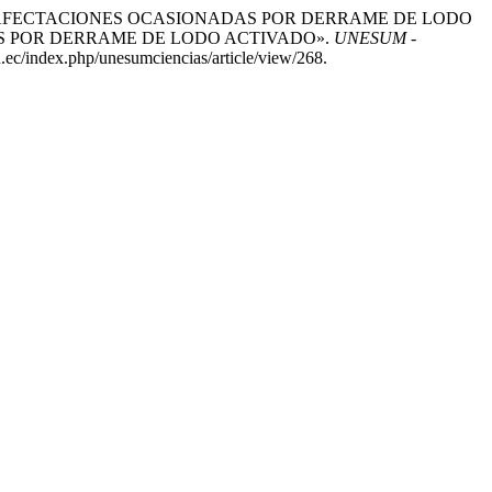
Villacreses. «AFECTACIONES OCASIONADAS POR DERRAME DE LODO
S POR DERRAME DE LODO ACTIVADO».
UNESUM -
.ec/index.php/unesumciencias/article/view/268.