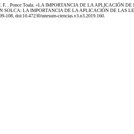
afiel Loor, y F. F. . Ponce Toala. «LA IMPORTANCIA DE LA APL
 SOLCA: LA IMPORTANCIA DE LA APLICACIÓN DE LAS L
p. 99-108, doi:10.47230/unesum-ciencias.v3.n3.2019.160.