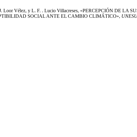
oor, J. J. Loor Vélez, y L. F. . Lucio Villacreses, «PERCEPC
PTIBILIDAD SOCIAL ANTE EL CAMBIO CLIMÁTICO»,
UNESUM