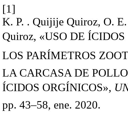
[1]
K. P. . Quijije Quiroz, O. E.
Quiroz, «USO DE ÍCID
LOS PARÍMETROS ZOO
LA CARCASA DE POLLO
ÍCIDOS ORGÍNICOS»,
UN
pp. 43–58, ene. 2020.