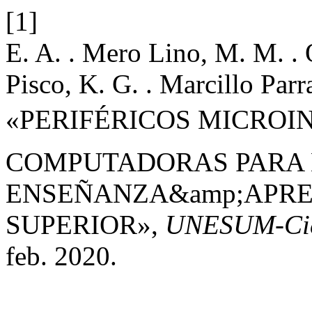
[1]
E. A. . Mero Lino, M. M. . 
Pisco, K. G. . Marcillo Par
«PERIFÉRICOS MICROIN
COMPUTADORAS PARA 
ENSEÑANZA&amp;APREN
SUPERIOR»,
UNESUM-Cie
feb. 2020.