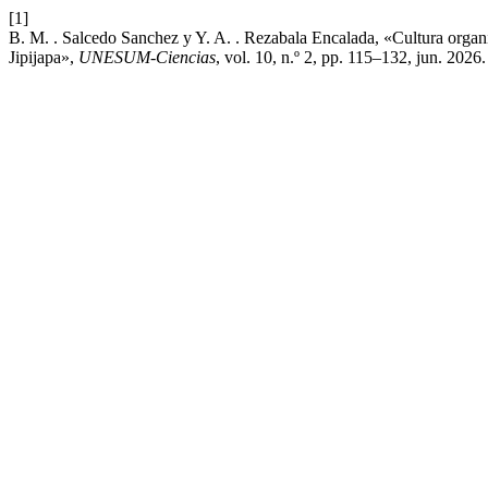
[1]
B. M. . Salcedo Sanchez y Y. A. . Rezabala Encalada, «Cultura organiz
Jipijapa»,
UNESUM-Ciencias
, vol. 10, n.º 2, pp. 115–132, jun. 2026.