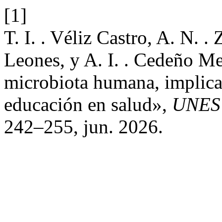
[1]
T. I. . Véliz Castro, A. N. .
Leones, y A. I. . Cedeño M
microbiota humana, implicac
educación en salud»,
UNES
242–255, jun. 2026.