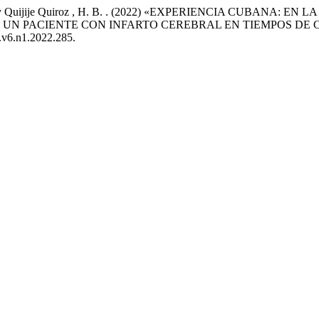
utos , L. . y Quijije Quiroz , H. B. . (2022) «EXPERIENCIA CU
E UN PACIENTE CON INFARTO CEREBRAL EN TIEMPOS DE C
s.v6.n1.2022.285.