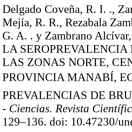
Delgado Coveña, R. I. ., Z
Mejí­a, R. R., Rezabala Zamb
G. A. . y Zambrano Alcí­va
LA SEROPREVALENCIA 
LAS ZONAS NORTE, CE
PROVINCIA MANABÍ, E
PREVALENCIAS DE BRU
- Ciencias. Revista Científi
129–136. doi: 10.47230/un