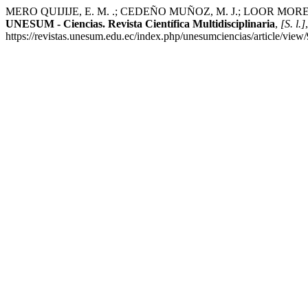
MERO QUIJIJE, E. M. .; CEDEÑO MUÑOZ, M. J.; LOOR MOREIRA, A. A
UNESUM - Ciencias. Revista Científica Multidisciplinaria
,
[S. l.]
https://revistas.unesum.edu.ec/index.php/unesumciencias/article/view