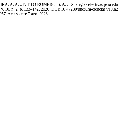
. .; NIETO ROMERO, S. A. . Estrategias efectivas para educar sob
, v. 10, n. 2, p. 133–142, 2026. DOI: 10.47230/unesum-ciencias.v10.n
/957. Acesso em: 7 ago. 2026.