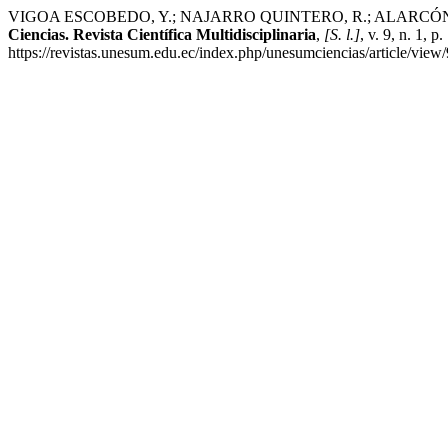
VIGOA ESCOBEDO, Y.; NAJARRO QUINTERO, R.; ALARCÓN LÓPEZ, H. F
Ciencias. Revista Científica Multidisciplinaria
,
[S. l.]
, v. 9, n. 1,
https://revistas.unesum.edu.ec/index.php/unesumciencias/article/view