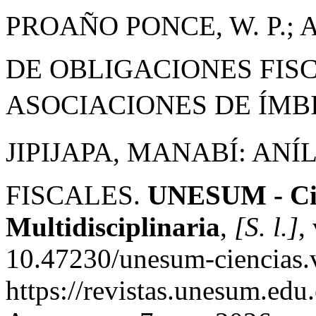
PROAÑO PONCE, W. P.; AL
DE OBLIGACIONES FIS
ASOCIACIONES DE ÍM
JIPIJAPA, MANABÍ: ANÍ
FISCALES.
UNESUM - Cien
Multidisciplinaria
,
[S. l.]
,
10.47230/unesum-ciencias.
https://revistas.unesum.edu