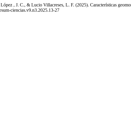
z López , J. C., & Lucio Villacreses, L. F. (2025). Características geom
unesum-ciencias.v9.n3.2025.13-27