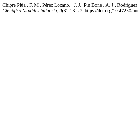
Chipre Plúa , F. M., Pérez Lozano, . J. J., Pin Bone , A. J., Rodrígue
Científica Multidisciplinaria
,
9
(3), 13–27. https://doi.org/10.47230/