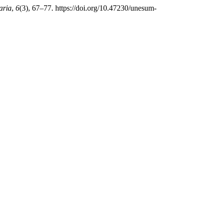
aria
,
6
(3), 67–77. https://doi.org/10.47230/unesum-