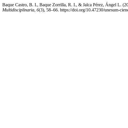
Baque Castro, B. I., Baque Zorrilla, R. I., & Jalca Pérez, Ángel L. 
Multidisciplinaria
,
6
(3), 58–66. https://doi.org/10.47230/unesum-cie