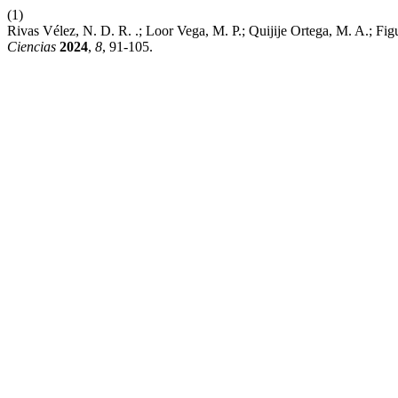
(1)
Rivas Vélez, N. D. R. .; Loor Vega, M. P.; Quijije Ortega, M. A.; 
Ciencias
2024
,
8
, 91-105.