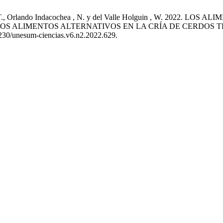
gueroa , T., Orlando Indacochea , N. y del Valle Holguin , W. 2
LOS ALIMENTOS ALTERNATIVOS EN LA CRÍA DE CERDOS T
47230/unesum-ciencias.v6.n2.2022.629.