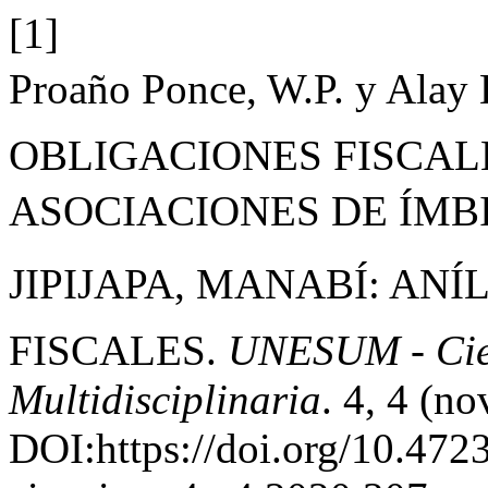
[1]
Proaño Ponce, W.P. y Alay 
OBLIGACIONES FISCAL
ASOCIACIONES DE ÍM
JIPIJAPA, MANABÍ: ANÍ
FISCALES.
UNESUM - Cienc
Multidisciplinaria
. 4, 4 (n
DOI:https://doi.org/10.47