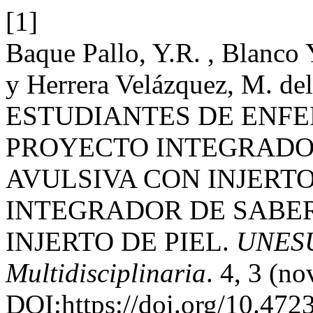
[1]
Baque Pallo, Y.R. , Blanco 
y Herrera Velázquez, M. 
ESTUDIANTES DE ENF
PROYECTO INTEGRADOR
AVULSIVA CON INJERTO
INTEGRADOR DE SABER
INJERTO DE PIEL.
UNESUM
Multidisciplinaria
. 4, 3 (n
DOI:https://doi.org/10.47