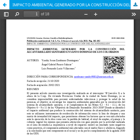
IMPACTO AMBIENTAL GENERADO POR LA CONSTRUCCIÓN DEL ALCANTARILLADO SANITARIO EN SANTO DOMINGO DE LOS COLORADOS.