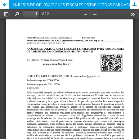
ANÍLISIS DE OBLIGACIONES FISCALES ESTABLECIDAS PARA ASOCIACIONES DE ÍMBITO SOCIOECONÓMICO EN JIPIJAPA, MANABÍ