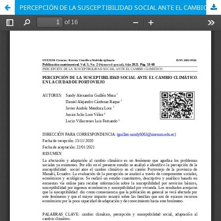
PERCEPCIÓN DE LA SUSCEPTIBILIDAD SOCIAL ANTE EL CAMBIO CLIMÁTICO EN LA CIUDAD DE PORTOVIEJO