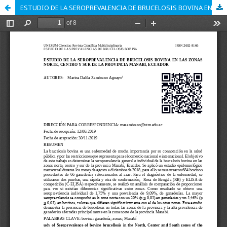
ESTUDIO DE LA SEROPREVALENCIA DE BRUCELOSIS BOVINA EN LAS ZONAS NORTE, CENTRO Y SUR DE LA PROVINCIA MANABÍ, ECUADOR