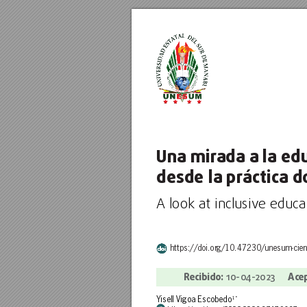
Una mir
ada a la ed
desde la práctica d
A look at inclusiv
e educat
https://doi.or
g/10.47230/unesum-cien
R
ecibido: 
Ac
e
10-
0
4-
2023     
Yisell Vigoa Escobedo
1*