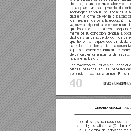
docente, el uso de materiales y el us
estrategias. Un resurgimiento del en
sociológico sobre la inﬂuencia de la s
dad en la forma de ver la discapacid
los lineamientos para la educación inc
va, cuyas exigencias se enfocan en aﬁ
que todos los estudiantes, independi
mente de su condición, tengan la opor
dad de vivir de acuerdo con los der
e
que tienen, principios que sin duda 
fían a los docentes, al sistema educativ
la propia sociedad a brindar una educ
de calidad en un ambiente de respeto, 
rancia e inclusión.
Los maestros de Educación Especial c
planes basados en las necesidade
aprendizaje de sus alumnos. Buscan 
40
UNESUM-Cie
REVIST
A 
ARTÍCUL
O ORIGINAL: 
UNA 
especiales, justiﬁcándose con crit
caridad y beneﬁcencia (Orellana M
2022). Sin embargo, estos centros 