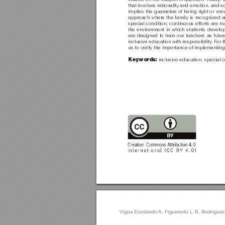
that involves rationality and emotion, and
implies the guarantee of being right or wro
approach wher
e the family is recognized a
special condition; continuous efforts are m
the environment in which students develop
are designed to train our teachers as futur
inclusive education with responsibility
. For 
us to verify the importance of implementing 
inclusive education, special 
Keywords: 
Vigoa Escobedo 
A., Figueredo L. R., Rodríguez