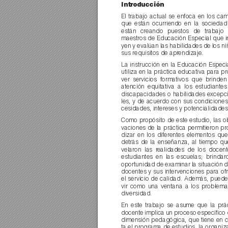
Introducción
El trabajo actual se enfoca en los ca
que están ocurriendo en la sociedad
están creando puestos de trabajo
maestros de Educación Especial que i
yen y evalúan las habilidades de los ni
sus requisitos de apr
endizaje.
La instrucción en la Educación Especia
utiliza en la práctica educativa para p
ver servicios formativos que brinde
atención equitativa a los estudiante
discapacidades o habilidades excepc
les, y de acuerdo con sus condiciones
cesidades, intereses y potencialidades
Como propósito de este estudio, las o
vaciones de la práctica permitieron pr
dizar en los diferentes elementos qu
detrás de la enseñanza, al tiempo qu
velaron las r
ealidades de los docent
estudiantes en las escuelas; brindar
oportunidad de examinar la situación d
docentes y sus intervenciones para ofr
el servicio de calidad. Además, puede
vir como una ventana a los problema
diversidad.
En este trabajo se asume que la prác
docente implica un proceso especíﬁco d
dimensión pedagógica, que tiene en 
ta el programa de estudios, la organiz