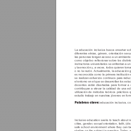
La educación inclusiva busca enseñar sob
diferentes etnias, géner
o, orientación sexu
las personas tengan acceso a un ambiente e
como objetivo reﬂexionar sobr
e los distin
instructores universitarios se enfr
entan a un
y la emoción y
, a veces, todos quieren toma
o no la razón. Actualmente, la educación 
es reconocida como la primera institución
se realizan esfuerzos continuos para r
educi
el entorno en el que se desarrollan los estu
docentes están diseñadas para formar a 
contribuyan a elevar la calidad de una ed
utilización de métodos teóricos prácticos 
estudio trabajo en nuestras jóvenes en for
educación inclusiva, con
Palabras clave:
Inclusive education seeks to teach about re
cities, gender
, sexual orientation, faith, (di
safe school environment wher
e they can b
studies on the subject in question. T
oday
, 