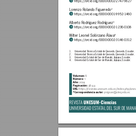
https://orcid.or
g/0000-0002-2747-9627
Lor
enzo Rolando Figueredo
2
https://orcid.or
g/0000-0001-9952-1460
Alberto Rodríguez Rodríguez
3
https://orcid.or
g/0000-0002-1238-0106
Wilter Leonel Solórzano Álava
4
https://orcid.or
g/0000-0002-3146-0312
1. 
Universidad T
écnica Estatal de Quevedo, Quevedo, Ecuador
. 
2. 
Universidad T
écnica Estatal de Quevedo, Quevedo, Ecuador
. 
3. 
Universidad Estatal del Sur de Manabí, Jipijapa, Ecuador
.
4. 
Universidad Estatal del Sur de Manabí, Jipijapa, Ecuador
.
V
olumen: 
8
Número: 
1
Año: 
2024
Paginación: 
38-
44
URL: 
https:/
/
revistas.unesum.edu.ec/index.php/
unes
*C
orrespondencia autor: 
yvigoae@uteq.edu.ec
UNESUM-Ciencias
REVIST
A 
UNIVERSIDAD EST
A
T
AL DEL SUR DE MANA