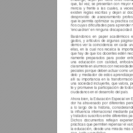
que, tal vez, se presentan con mayor r
rrencia y fr
ente a las cuales, a veces
existen reglas escritas y dejan al do
desprovisto de asesoramiento pr
ofes
que le permita optimizar su practica co
ños cuyas diﬁcultades para aprender n
'encuadran' en ninguna discapacidad.
Basándonos en paper académicos e
gados, y artículos de algunas página
demos ver la coincidencia en cada un
ellas, en la cual nos recalca la import
que hay de que los docentes estén ne
riamente preparados para poder ent
una educación con calidad, enfocá
claramente en alumnos con necesidade
peciales porque deben actuar como u
delo y mediador de estos aprendizaje
allí su importancia en la transfor
mació
una sociedad incluyente, que valora, p
te y promueve la participación de todo
ciudadanos en el desarrollo del país.
Ahora bien, la Educación Especial en 
dor ha atravesado por diferentes per
a lo largo de la historia, considerand
la inﬂuencia internacional mediante p
y tratados suscritos entre difer
entes paí
Dichos documentos reﬂejan experie
prácticas que permiten repensar el valo
la educación, desde una mirada más i
siva, justa y equitativa.