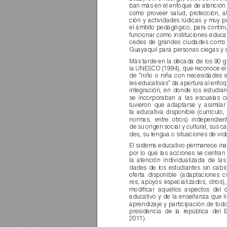
ban más en el enfoque de atención
como proveer salud, pr
otección, a
ción y actividades lúdicas y muy p
el ámbito pedagógico, para contin
funcionar como instituciones educa
cedes de grandes ciudades como 
Guayaquil para personas ciegas y s
Más tarde en la década de los 90 g
la UNESCO (1994), que reconoce el 
de “niño o niña con necesidades 
les educativas” da apertura al enfoq
integración, en donde los estudia
se incorporaban a las escuelas 
tuvieron que adaptarse y asimilar 
ta educativa disponible (currículo, 
normas, entre otros) independien
de su origen social y cultural, sus 
des, su lengua o situaciones de vid
El sistema educativo permanece inal
por lo que las acciones se centran
la atención individualizada de las
dades de los estudiantes sin cabi
oferta disponible (adaptaciones cu
res, apoyos especializados, otr
os)
modiﬁcar aquellos aspectos del c
educativo y de la enseñanza que li
aprendizaje y participación de todo
presidencia de la r
epública del 
2011).