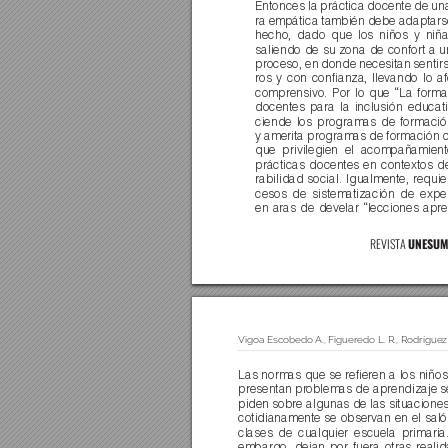
Entonces la práctica docente de u
ra empática también debe adaptarse
hecho, dado que los niños y niña
saliendo de su zona de confort a u
proceso, en donde necesitan sentir
ros y con conﬁanza, llevando lo af
comprensivo. Por lo que “La forma
docentes para la inclusión educati
ciende los programas de formación
y amerita programas de formación c
que privilegien el acompañamient
prácticas docentes en contextos d
rabilidad social. Igualmente, requie
cesos de sistematización de exper
en aras de develar “lecciones apre
UNESUM-
REVIST
A 
Vigoa Escobedo 
A., Figueredo L. R., Rodríguez
Las normas que se reﬁeren a los niños
presentan pr
oblemas de aprendizaje s
piden sobre algunas de las situacione
cotidianamente se observan en el saló
clases de cualquier escuela primaria
embargo, dejan por fuera otras reali