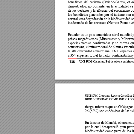
beneficios 
del 
turism
o 
(Oviedo-Garcia, 
et 
al
demostrados, 
no 
obstante, 
en 
la 
actualidad 
se 
de 
los 
destinos 
y
la 
eficacia 
del 
ecoturismo 
c
los 
beneficios 
generados 
por 
el 
turismo 
s
on 
m
natural, 
esta 
degradación 
de 
la 
biodiversidad 
se
inadecuada de los recursos (Herrera-Franco 
et
Ecuador 
es un 
país conocido 
a nivel 
mundial p
países 
megadiversos 
(Mitt
ermeier 
y 
Mitterme
especies 
nativas 
confirmadas 
y 
se 
estima 
qu
ecuatoriana, el número to
tal de plantas vascul
la alta diversidad ecuatoriana, 1.600 
especies 
a 354 
especies. En 
el 
Ecuador 
continental ha
y
138
UNESUM-Ciencia
s.
Publicació
n cuatrimest
UNESUM-Ciencia
s: Revista Científica
BIODIVERSID
AD COMO INDICADO
riesgo, 
mientr
as 
que 
en 
Galápagos 
26 (62%) son endémicas de las isl
En la zona 
de Manabí, 
el crecient
por 
la 
cual 
desapareció 
gran 
parte
biodiversidad 
como 
parte 
de 
los 
i