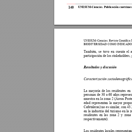
140
UNESUM-Ciencia
s.
Publicació
n cuatrimest
UNESUM-Ciencia
s: Revista Científica
BIODIVERSID
AD COMO INDICADO
También, 
se 
tuvo 
en 
cuenta 
el 
a
participación de los stakeholders, 
Resultados y discusión 
Caracterización sociodemográfica
La 
ma
yoría 
d
e 
los 
residentes 
en 
personas 
de 
30 
a 
60 
años 
represen
muestra 
en 
la 
z
ona 
2
(Ár
eas 
Prote
edad 
representan 
la 
ma
yor 
propo
Cafetaleras) 
no es 
similar, con 43
en 
la 
industria 
del 
turism
o 
en 
la 
z
residentes 
en 
l
as 
zona 
2 
y 
zona 
respectivamente). 
Los residentes locales representan