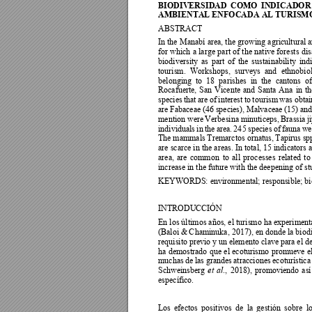
BIODIVERSIDAD 
COMO 
INDICA
DOR
AMBIENTAL ENFOCADA AL TURISMO
ABSTRACT 
In the 
Manabí 
area, the 
growing a
gricultural 
for which 
a 
large 
p
art of 
the 
native 
forests 
dis
biodiversity 
as 
part 
of 
the 
sustainabilit
y 
indi
tourism. 
Workshops, 
surveys 
and 
ethnobiol
belonging  to  18  p
arishes  in 
the  cantons  o
Rocafuerte, 
San 
Vic
ente 
and 
Santa 
Ana 
in 
th
species 
that 
are 
of 
interest 
to 
tourism 
was 
obtai
are 
Fabaceae (46 
species), Malvaceae 
(15) and
mention 
were 
Verbesina 
minuticeps, 
Brassia 
j
individuals 
in 
the 
area. 
24
5 
species 
of 
fauna 
we
The 
mammals 
Tremarctos orna
tus, 
Tapirus 
spp
are scarce in the 
areas. In total, 15 indi
cators 
area, 
are 
common 
to 
all 
processes 
related 
to
increase in the future with the deepening of stud
KEYWORDS: environmental; responsible; biod
INTRODUCCIÓN 
En los últ
imos años, el 
turismo ha experiment
(Baloi & 
C
haminuka, 2017), en 
donde la biod
requisito previo y
 un elemento clave 
para el 
de
ha 
demostrado 
que 
el 
ecoturismo 
promueve 
el
muchas 
de 
las 
grandes 
atracciones 
ecoturística
Schweinsberg 
., 
2018), 
promoviendo 
así
et 
al
específico. 
Los 
efectos 
positivos 
de 
la 
gestión 
sobre 
lo