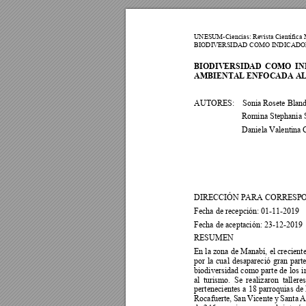
UNESUM-Ciencia
s: Revista Científica
BIODIVERSID
AD COMO INDICADO
BIODIVERSIDAD 
COMO 
IN
AMBIENTAL ENFOCADA AL
AUTORES:
Sonia Rosete Bland
Romina Stephania 
Daniela Valentina 
DIRECCIÓN PARA CORRESPONDE
Fecha de recepción: 01-
11
-
2019 
Fecha de aceptación: 23-12-2019 
RESUMEN  
En la zona 
de Manabí, 
el crecient
por 
la 
cual 
desapareció 
gran 
parte
biodiversidad 
como 
parte 
de 
los 
i
al 
turismo. 
S
e 
realizaron 
talleres
pertenecientes a 
18 p
arroquias 
de 
Rocafuerte, 
San 
Vicente y
 Santa 
A