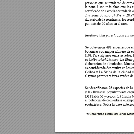
personas que 
se 
mudaron 
de 
otros
la 
zona 
1 
son 
más 
altos 
que 
las 
z
certificado 
de 
escuela 
secundaria 
o
2 
y
z
ona 
3, 
solo 
34.3% 
y
28.9
%
duración 
de la 
residencia, los 
resid
por más de 20 años en el área.  
Biodiversidad para la zona sur d
Se 
obtuvieron 
491 
especies, 
de 
el
botánicas 
con 
mayor 
núm
ero 
de 
es
(10). 
Para 
algunos 
entrevistados, 
l
es 
. La fibra 
Ceiba trischistandra
elaboración 
de 
almohadas. 
Mucha
es 
considerada 
decorativa 
en los 
e
Ceibos 
y 
La 
Saiba 
de 
la 
ciudad 
d
algunos parques y áreas verdes de 
Se identificaron 76 
especies de 
la 
y 
las 
llamadas 
popularmente 
orqu
(3) (Ta
bla 5) y 
ceibos (2) (Tabla 6)
el potencial 
de 
convertirse en 
im
po
ecoturística. 
Sobre la 
b
ase anterior
© 
Universidad Estatal del Sur de M
ana