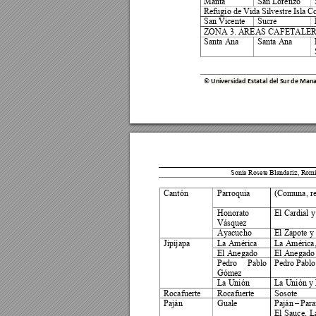
Manta 
San Lorenzo 
Refugio de Vida Silvestre Isla C
San Vicente 
Sucre 
ZONA 3. ÁREAS CAFETALE
Santa Ana 
Santa Ana 
© 
Universidad Estatal del Sur de M
ana
Sonia Rosete Blandar
iz
, 
Romi
Cantón 
Parroquia 
(Comuna, rec
Honorato 
El Cardial 
Vásquez 
Ayacucho 
El Zapote y
La América 
La América,
Jipijapa 
El Anegado 
El Anegado
Pedro 
Pablo 
Pedro Pabl
Gómez 
La Unión 
La Unión y 
Rocafuerte 
Rocafuerte 
Sosote 
Paján 
Guale 
Paján 
Para
–
El 
Sauce, 
L