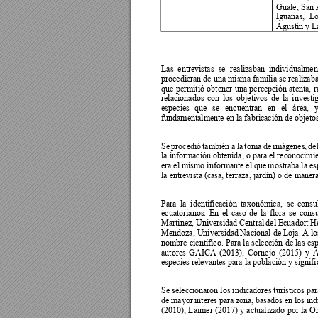
Guale, 
San 
Iguanas, 
Lo
Agustín y L
Las  entrevistas 
se 
realizaban  individualment
procedieran de 
una mism
a 
familia se 
realizaba
que 
permiti
ó 
obtener 
una 
percepción 
atenta, 
r
relacionados 
con 
los 
objetivos 
de 
la 
investi
especies 
que 
se 
en
cuentran 
en 
el 
área, 
y
fundamentalmente en la fabricación de objetos 
Se 
procedió 
también 
a 
la 
toma 
de 
imágenes, 
del
la información 
obtenida, o para e
l reconocimie
era 
el mismo informante
 el que 
mos
traba la 
es
la entrevista (casa, terraza, jardín) o de manera
Para 
la  identificación 
ta
xonómica,  se
consul
ecuatorianos. 
En 
el 
caso 
de 
la 
flora 
s
e 
consu
Martinez, 
Universidad 
Central 
del Ecuador: 
He
Mendoza, Universidad 
N
acional de Loja. 
A lo
nombre 
científico. 
Para 
la 
selección 
de 
las 
esp
autores 
GAICA 
(2013), 
Cornejo 
(2015) 
y 
A
especies relevantes para la población y signifi
Se selecc
ionaron los indicadores turísticos 
par
de 
mayor 
int
erés pa
ra 
zona, ba
sados en 
los ind
(2010), 
Laimer (2017
) 
y 
actualizado 
por 
la 
Or