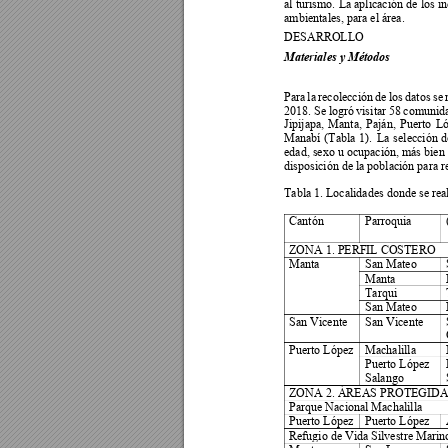
al turismo. 
La aplicación 
de 
los 
in
ambientales, para el área. 
DESARROLLO  
Materiales y Métodos 
Para 
la 
recolección 
de 
los 
datos 
se 
2018. Se
 log
ró 
visi
tar 
58 
comunidad
Jipijapa, 
Manta, 
Paján, 
Puerto 
Ló
Manabí 
(Tabl
a 
1). 
La 
se
lección 
d
edad, sexo u 
ocupación, más bien s
disposición de la población para re
Tabla 1. Localidades donde se real
Cantón 
Parroquia 
ZONA 1. PERFIL COSTERO 
Manta 
San Mateo 
Manta 
Tarqui 
San Mateo 
San Vicente 
San Vicente 
Puerto López 
Machalilla 
Puerto López 
Salango 
ZONA 2. ÁREAS PROTEGIDA
Parque Nacional Machalilla 
Puerto López 
Puerto López 
Refugio de Vida Silvestre Marin