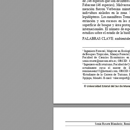
de 
246 
especies 
que son 
de 
int
erés
Fabaceae (46 
especies), 
Malvacea
mención 
fueron 
Verbesina 
minut
individuos 
aislados 
en 
la 
zona. 
lepidópteros. 
L
os 
m
amíferos 
Trem
extinción 
y
son 
escasos
en 
las 
z
superficie 
de 
bosque 
y 
área 
prote
internacionales. El 
número 
de 
esp
estudios sobre el estado de la biodi
PALABRAS CLAVE
: 
ambientale
 Ingeniero Forestal, Magister en
 Ecologí
1
de 
B
osques 
Trop
icales, 
Manejo Forestal 
Facultad 
de 
Ciencias 
Ec
onómicas 
en 
sonia.rosete@unesum.ed
u.ec, ORCID:  ht
Ingeniero 
en 
Ecoturis
mo, 
Facultad 
de 
C
2
actualmente 
cursa 
el 
master 
de 
D
rominasaenz55@hot
mail.com, ORCID: ht
Estudiante 
de 
la 
Carrera 
de 
Turismo, 
3
Jipijapa, Manab
í. E-mail: valeco
ropo6@
© 
Universidad Estatal del Sur de M
ana
Sonia Rosete Blandar
iz
, 
Romi