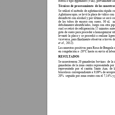
estéril o tipo eppendorf (Vial), previamente id
Técnicas de procesamiento  de las mue
stra
Se 
utilizó 
el 
método 
de 
aglutinac
ión 
rápida 
co
Aglutinoscopio, 
se 
lavó 
la plac
a 
de 
vidrio c
on 
desinfectó con alcohol y por último se secó co
de 
los 
tubos 
d
e 
ensayo 
con 
suero, 
30 
ul, 
m
debidamente 
identificados, 
luego 
con 
otra 
pip
cual se retiró de r
efrigeración 15 minutos 
ante
gota de 
suero 
para p
roceder 
a homo
genizar ut
levantó 
la 
placa 
y 
se 
pro
cedió 
a 
realizar 
li
ger
viceversa, pa
ra finalmente observar 
a través de
 2012). 
et al.,
Las 
muestras positivas para
 Rosa de
 Bengala 
en congelación a -20°C hasta su envío al lab
RESULTADOS 
Se 
muestrearon 
20 
ganaderías 
bovinas 
de 
la 
ganaderías de la zona 
centro representada por 
representada 
por  el 
cantón  Santa 
Ana, 
de 
l
brucelosis corre
spondiente a 9,09% de 
seropre
20%  seguida por zona centro con el 7,14% y
 