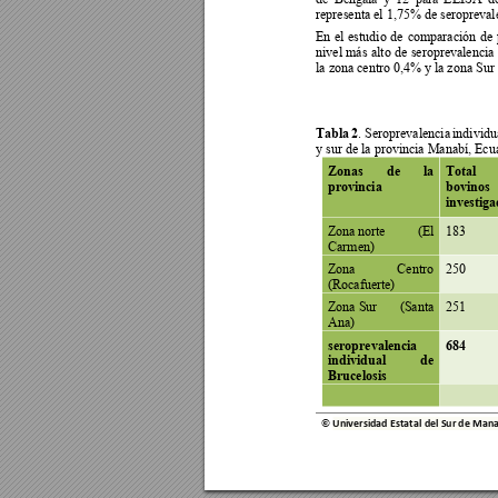
representa el 1,75% de seroprevale
En 
el 
estudio 
de 
comparación 
de 
nivel 
más 
alto 
de 
seroprevalencia 
la zona centro 0,4% y la zona Sur
Tabla 
2
. 
S
eroprevalencia 
individu
y sur de la provincia Manabí, Ecu
Zonas 
de 
la 
Total 
provincia 
bovinos 
investiga
Zona 
norte   
  (El 
183 
Carmen)
Zona 
Centro    
250 
(Rocafuerte)
Zona Sur 
   (Santa 
251 
Ana)
seroprevalencia 
684 
individual 
de 
Brucelosis 
© 
Universidad Estatal del Sur de M
ana