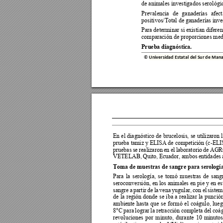
de animales investigados serológ
Prevalencia 
de 
ganaderías 
afect
positivos/Total de ganaderías inve
Para determinar si existían diferenc
comparación de proporciones med
Prueba diagnóstica. 
© 
Universidad Estatal del Sur de M
ana
En el 
diagnóstico d
e 
brucelosis, 
se utiliz
aron l
prueba tamiz y ELI
SA de competición (c-ELI
pruebas 
se 
realizaron 
en 
el 
laboratorio 
de 
AGR
VETELAB, 
Quito, 
Ecuador, 
ambos 
entidades 
Toma de muestras de sangre para serología
Para 
la 
s
erología, 
se
tomó 
muestras 
de 
s
ang
seroconversión, en los animales en pie y en es
sangre 
a 
partir 
de
la 
vena 
yugular, 
con 
el 
sistem
de 
la 
región 
donde 
se 
iba
a 
realizar 
la 
pu
nción
ambiente 
hasta 
que 
se 
formó 
el 
coágulo, 
lueg
8°C 
para 
lograr 
la retracción 
completa 
del 
coá
g
revoluciones 
por 
mi
nuto, 
durante 
10 
minutos