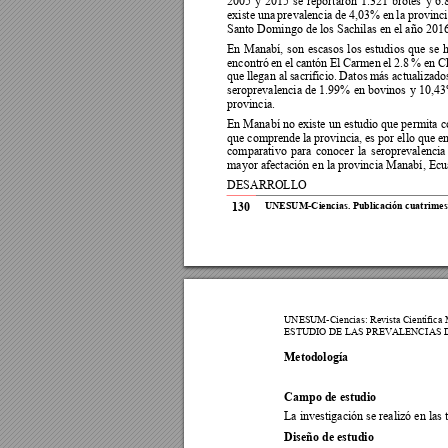
2005 
y 
2015 
se 
reportaron 
1.321 
brotes 
y 
6.
existe una 
prevalencia de 
4,03% en 
la provinci
Santo Domingo de los Sachilas en el año 2016
En 
Manabí, 
son 
escasos 
los 
estudios 
que 
se 
h
encontró 
en 
el 
cantón 
El 
Carmen 
el 
2.8 
%
en 
C
que 
llegan a
l 
sacrificio. 
D
atos 
más actualizado
seroprevalencia de 
1.99% 
en 
bovinos 
y
10,43
provincia. 
En Manabí no existe un estudio que permita co
que compre
nde la provincia, 
es por ello 
que en
comparativo 
p
ara 
conocer 
la 
seroprevalencia
mayor afectación en la provincia Manabí, Ec
u
DESARROLLO  
130
UNESUM-Ciencia
s.
Publicació
n cuatrimest
UNESUM-Ciencia
s: Revista Científica
ESTUDIO DE
 LAS PREVALENCI
AS 
Metodología 
Campo de estudio 
La investigación se realizó en las
Diseño de estudio