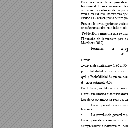
Para 
determinar 
la 
seroprevalenci
transversal 
durante 
los 
meses 
de 
animales 
procedentes 
de 
66 
gana
zonas 
en 
estudio, 
las 
mi
smas 
que
cantón El Carmen; zona centro por
Previo 
a 
la investigac
ión se 
visi
tar
acta de consentimiento informada.
Población y muestra que se usar
El 
tamaño 
de 
la 
muestr
a 
para 
es
Martínez (2010).  
2
Formula:          n =     z
 pq
2
                                   d
Donde: 
z= nivel de confianza= 1.96 al 95
p= probabilidad de que ocurra el e
q=1-p Probabilidad de que no ocur
d= error estimado 0.05 
Por lo tanto, se obtuvo una n mín
Datos analizados estadísticamen
Los datos obtenidos se registraron
La seropreva
lencia individ
•
bovinas. 
La prevalencia general y p
•
La seroprevalencia se calculó con 
Seroprevalencia 
individual 
= 
Total