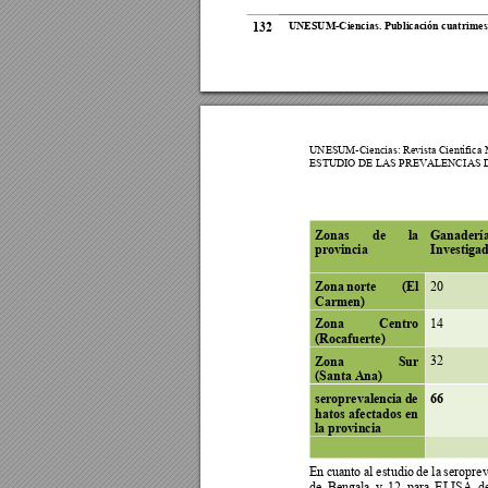
132
UNESUM-Ciencia
s.
Publicació
n cuatrimest
UNESUM-Ciencia
s: Revista Científica
ESTUDIO DE
 LAS PREVALENCI
AS 
Zonas 
de 
la 
Ganadería
provincia 
Investigad
20 
Zona 
n
orte 
(El 
Carmen) 
14 
Zona 
Centro    
(Rocafuerte) 
32 
Zona 
Sur       
(Santa Ana) 
seroprevalencia 
de 
66 
hatos 
afectados 
en 
la provincia 
En 
cuanto a
l 
estudio 
de la 
seroprev
de 
Bengala 
y 
12 
para 
ELISA 
de