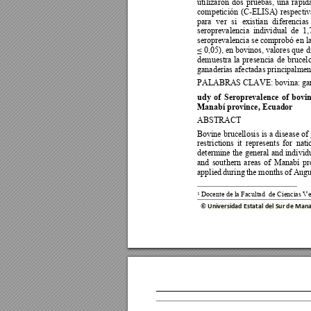
utilizaron 
dos 
pruebas, 
una 
rápida
competición 
(C-ELI
SA) 
respectiv
para 
ver 
si 
existían 
diferencias 
seroprevalencia  individual 
de  1,
seroprevalencia se comprobó en la
≤ 0,05), en bovinos, valores que di
demuestra 
la 
presencia 
de 
brucelo
ganaderías afectadas principalment
PALABRAS CLAVE
: 
bovina: ga
udy 
of 
Seroprevalence 
of 
bovin
Manabí province, Ecuador
ABSTRACT 
Bovine brucellosis 
is 
a 
disease 
of 
restrictions 
it 
represents 
for 
nati
determine the 
general and 
individu
and 
southern 
a
reas 
of 
Manabí 
pr
applied 
during 
the 
months 
of 
Augu
 Docente de la Facultad  
de Ciencias Ve
1
© 
Universidad Estatal del Sur de M
ana