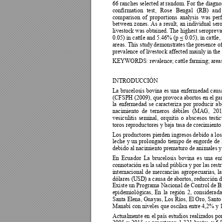
66 ranches selected at random
. For the 
diagnos
confirmation 
test, 
Rose 
Bengal 
(RB) 
and
comparison 
of 
proportions 
analysis 
was 
per
between 
z
ones. 
As 
a 
result
, 
an 
individual 
ser
livestock was obtained. 
The hi
ghest seropreva
0.05) in cattle and 5.46% (p ≤ 0.05), in c
attle,
areas. This study
 demonstrates the presence of 
prevalence of livestock affected mainly in the
KEYWORDS: revalence; cattle farming; areas
INTRODUCCIÓN 
La 
brucelosis 
bovina 
es 
una 
enfermedad 
caus
(CFSPH (2009), que provoca abortos en e
l ga
la 
enfermedad 
s
e 
caracte
riza 
por 
producir 
ab
nacimiento  de 
terneros 
débiles  (MAG, 
201
vesiculitis 
seminal, 
orquitis 
o 
abscesos 
testic
toros reproductores y baja tasa de crecimiento
Los productores pierden ingresos debido 
a los
leche 
y 
un 
prolon
gado 
tiempo 
de 
engorde 
de 
debido al nacimiento prematuro de animales y
En 
Ecuador 
La 
b
rucelosis 
bovina 
es 
una 
en
connotación en 
la salud 
pública 
y por l
as 
rest
internacional 
de 
mercan
cías 
agropecuarias, 
la
dólares (U
SD) a 
causa 
de abortos, 
reducción 
d
Existe un 
Programa Naci
onal de 
Control de 
B
epidemiológicas, 
En 
la 
región 
2, 
considerada
Santa Elena, Guayas, Los Ríos, El Oro, Santo
Manabí con niveles que oscilan entre 4,2%
Actualmente en
el 
país 
estudios 
realizados 
po