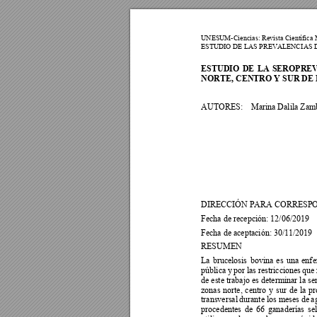
UNESUM-Ciencia
s: Revista Científica
ESTUDIO DE
 LAS PREVALENCI
AS 
ESTUDIO 
DE 
LA 
SEROPREV
NORTE, CENTRO Y SUR DE
AUTORES:
Marina Dalila Zam
DIRECCIÓN PARA CORRESPOND
Fecha de recepción: 12/06/2019 
Fecha de aceptación: 30/11/2019 
RESUMEN  
La 
brucelosis 
bovina 
es 
una 
enf
e
pública 
y 
por 
las restricciones 
que 
de este trabajo es determinar la se
zonas 
norte, 
centro 
y 
sur 
de 
la 
pr
transversal 
durant
e 
los m
eses 
de 
a
procedentes 
de 
66 
ganaderías 
se