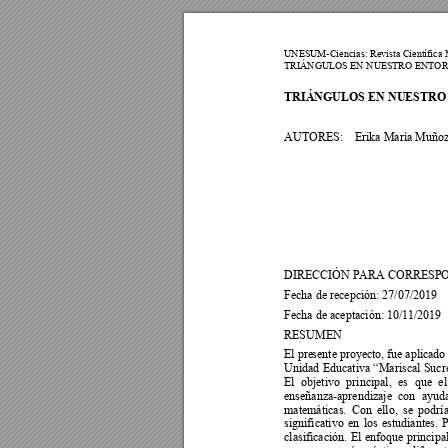
UNESUM-Ciencia
s: Revista Científica
TRIÁNGULOS EN N
UESTRO ENT
OR
TRIÁNGULOS EN NUESTRO 
AUTORES:
Erika María Muño
DIRECCIÓN PARA CORRESPOND
Fecha de recepción: 27/07/2019 
Fecha de aceptación: 10/11/2019 
RESUMEN  
El pre
sente 
proyecto, 
fue aplica
do 
Unidad 
Educativa 
“Mariscal 
Sucre
El 
objetivo 
principal, 
es 
que 
el
enseñanza-aprendizaje 
con 
ayuda
matemáticas. 
Con 
ello, 
se 
podría
significativo 
en 
los 
estudiantes. 
P
clasificación. 
El 
enfoque 
principal