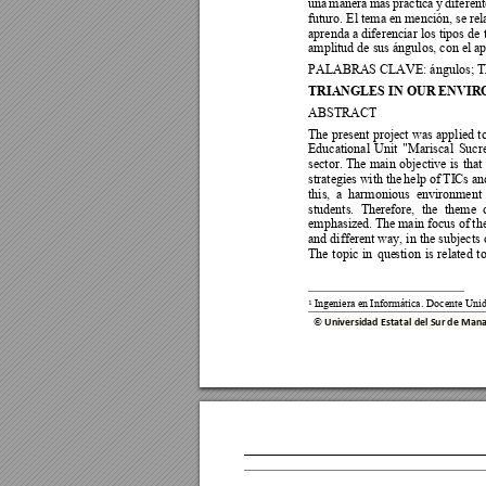
una 
manera 
más 
práctica 
y 
diferent
futuro. El tema en mención, se re
l
aprenda a diferenciar los 
tipos de 
amplitud de sus ángulos, con el ap
PALABRAS CLAVE
: 
ángulos; TI
TRIANGLES IN OUR ENVIR
ABSTRACT 
The 
present 
project 
was
applied 
t
Educational 
Unit 
"Mariscal 
Sucre
sector. 
The 
main 
objective 
is 
that 
strategies 
with 
the 
help of
TI
Cs 
an
this,  a 
harmonious  environment 
students. 
There
fore, 
the 
theme  
emphasized. 
The 
main foc
us of 
the
and different way, in the subjects
The 
topic 
in 
que
stion 
is 
related 
to
Ingeniera en 
Informática. Docente Uni
1
© 
Universidad Estatal del Sur de M
ana