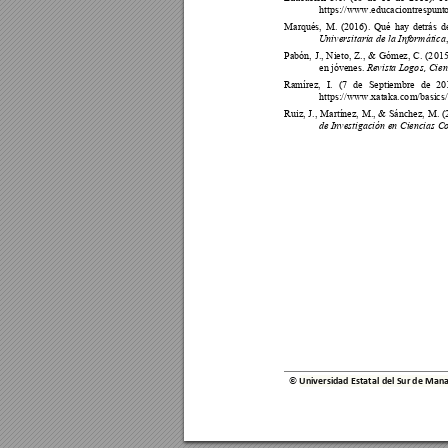
https://www.educacio
ntrespunt
Marqués, 
M. 
(2016). 
Qué 
hay 
detrás 
d
Universitaria de la I
nformática
Pabón, 
J., 
Nieto
, 
Z., 
& 
Gó
mez, 
C. 
(2
015
en jóvenes. 
Revista Logo
s, Cien
Ramírez, 
I. 
(7 
de 
Septiembre 
de 
20
https://www.xataka.co
m/basics
Ruiz, J
., 
Martínez, 
M., 
& 
Sánchez, 
M. 
(
de Investigación 
en Ciencias Co
© 
Universidad Estatal del Sur de M
ana