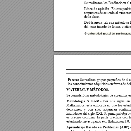
Se realizaron los Feedback en el
Línea 
de
opinión: 
En
 esta podrá
respuestas 
de acuerdo 
al 
tema 
tra
de la clase. 
Doble 
rueda: 
En 
este 
método 
se 
del tema tratado de forma 
rotativa
© 
Universidad Estatal del Sur de M
ana
Pecera: 
Se 
r
ealizan 
grupos 
pequeños 
de 
4 
o
los conocimientos 
adquiridos 
en
forma 
de 
deb
MATERIAL Y MÉTODOS.
Se consideró las metodologías de aprendizajes
Metodología 
STEAM
.- 
P
or 
sus 
siglas 
en 
Mathematics, 
está
enfocada 
en 
que 
los 
estud
decisiones; 
y 
con 
ello,
adquieran 
confia
nz
habilidades 
del 
siglo 
XXI. Su 
principal 
objetiv
es 
preciso 
combinar 
la 
parte 
práctica 
con 
l
estudiando, investigando etc. (Educación 3.0, 
Aprendizaje 
Basado 
en 
Problemas 
(ABP).