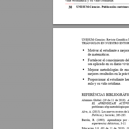
vida estudiantil y su vida cotidiana. 
30
UNESUM-Ciencia
s.
Publicació
n cuatrimest
UNESUM-Ciencia
s: Revista Científica
TRIÁNGULOS EN N
UESTRO ENT
OR
Motivar 
al e
studiante 
a m
ejora

de matemáticas. 
Fortalecer 
el conoc
imiento del

sea aplicado en su diario vivir
Mejorar 
metodologías 
de 
ens

mejores resultados en la práct
Proporcionar 
al 
estudiante 
he

aula y su vida cotidiana. 
REFERÉNCIAS BIBLIOGRÁFI
Alumnos 
Glo
bal. 
(19 
d
e 
11 
de 
2018). 
A
EL 
APRENDIZAJE 
ACTIVO
problemas-abp-
metodologia-pa
Alva, A. (2015
). Los nuevos ro
stros de l
Políticas y Socia
les
, 265-
285.
Barrón, 
R. 
(
1993). 
A
prendizaj
e 
po
r 
experiencias did
ácticas
, 3
-
11
Educacion 
3.0. 
(05 
de 
11 
de 
2018). 
10