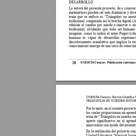
DESARROLLO  
La 
autora 
del 
pr
esente 
pr
oyecto, 
da 
a 
cono
cer
matemáticas pued
en 
ser 
más 
dinámicas 
y div
tema 
que 
se 
enfo
ca 
es 
“Triángulos 
en 
nuest
tradicional, rompiendo 
así 
la 
brecha di
gital 
(A
rehúsan 
al 
cambio 
por 
miedo 
a 
innovar 
o 
se
tradicional, 
olvidando 
que 
todo 
ser 
humano 
imaginar, 
como 
l
o 
indica 
el 
autor 
P
iaget 
(cit
humano 
es 
capaz 
de 
desarrollar 
experienci
descubrimiento 
asimilativo 
que 
implica 
la 
re
conocimiento emerge de una serie de conocimi
28
UNESUM-Ciencia
s.
Publicació
n cuatrimest
UNESUM-Ciencia
s: Revista Científica
TRIÁNGULOS EN N
UESTRO ENT
OR
Por 
lo 
tanto, 
en 
el 
rec
iente 
proyecto
los cuales proporcionan 
un aprend
tema de “Triángulos en nue
stro e
aporte 
significativo  e
n  e
l  apre
nd
innovadora con ayuda del internet
En la 
realización 
del 
proyecto 
con
Unidad 
Educativa 
“Marisca
l 
S
ucre