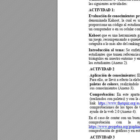
las siguientes actividades: 
ACTIVIDAD 1:  
Evaluación 
de
conocim
ientos 
pr
denominada 
Kahoot, 
la 
cual 
es 
u
proporciona un 
código 
al 
estudian
un computador o en su celular con
Kahoot 
que 
es 
una 
herra
mienta 
g
un jueg
o, 
recompensando a
 quien
catapulta a lo más alto del rankin
Introducción 
al 
tema: 
Se 
enfat
estudiantes 
que 
tomen 
referencias
triángulos 
en 
nuestro 
ent
orno 
y 
en
los estudiantes (Anexo 2). 
ACTIVIDAD 2 
Aplicación de conocimientos: 
E
Para e
llo, se llevó a 
efecto la elab
paletas 
de 
colores
, 
realizándolo 
sus conocimientos (Anexo 3). 
Comprobación:  
En  este  aparta
(realizados 
con 
paletas) 
y 
con 
la 
link 
https://www.thatquiz.org/e
comprobaciones 
d
e 
los 
tipos 
de 
ayuda de la web 2.0 (Anexo 4). 
En 
el 
caso 
de 
contar 
con 
un 
buen
comprobación 
con 
la 
a
https://www.geogebra.org/gra
phi
comprobación de gráficas y en este
ACTIVIDAD 3 