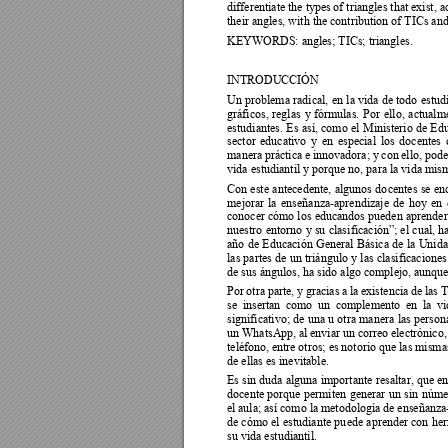
differentiate the type
s of triangles that exist, 
their angles, with the contribution of TICs and
KEYWORDS: angles; TICs; triangles.  
INTRODUCCIÓN 
Un problema 
radical, 
en 
la vida 
de 
todo 
estud
gráficos, 
reglas 
y
fórmulas. 
Por 
ello, 
actualm
estudiantes. 
Es 
así, 
como 
el 
Ministerio 
de 
Edu
sector 
educativo 
y 
en 
especial 
los 
docentes 
manera 
práctica 
e 
innovadora; y
con 
ello, pode
vida estudiantil y porque no, para la vida mis
Con 
este 
antecedente, 
algunos 
do
centes 
se 
en
mejorar 
la 
enseñan
za
-aprendizaje 
de 
hoy 
en 
conocer cómo los 
educandos pueden ap
render
nuestro 
entorno 
y
su 
clas
ificación”; el 
cual, 
ha
año 
de 
Educación 
General 
Básica 
de 
la 
Unida
las partes 
de 
un 
triángulo
y las 
clasificaciones
de sus ángulos, ha sido algo complejo, aunque e
Por 
otra 
parte
, y
gracias 
a 
la 
exist
encia 
de 
las 
se 
insertan 
como 
un 
complemento 
en 
la 
vi
significativo; de 
una 
u 
otra 
manera 
las 
person
un WhatsApp, 
al 
enviar un 
correo 
electrónico,
teléfono, e
ntre otros; es 
notorio que las 
mismas
de ellas es inevitable.  
Es sin 
duda 
alguna 
importante 
resaltar, que
 en
docente 
porque 
permiten 
generar 
un 
sin 
núme
el 
aula; así 
como la 
metodología 
de enseña
nza
de cómo 
el 
estudiante 
pu
ede 
aprender con 
h
er
su vida estudiantil. 