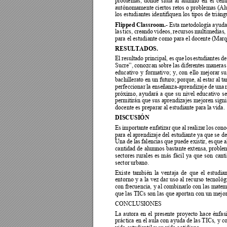
problemas, 
donde
sitúa 
al 
alumno 
en 
el 
cent
autónomamente ciertos retos o problemas (Al
los estudiantes identifiquen los tipos de triáng
Flipped Classroom
.- 
Esta metodolog
ía ayuda
las 
tics, 
cre
ando 
videos, 
recursos 
multimedias, 
para el estudiante como para el docente (Marq
RESULTADOS.
El 
resultado 
princ
ipal, 
e
s 
que 
los
estudiantes 
de
Sucre”, 
c
onozcan 
sobre 
las 
difere
ntes 
maneras
educativo 
y 
formativo; 
y, 
con 
ello 
m
ejorar 
su
bachillerato 
en 
un futuro; 
porque, 
al e
star al 
ta
perfeccionar 
la 
enseñanz
a-aprendizaje 
de 
una
próximo, 
ayudará 
a 
qu
e 
su 
nivel 
educativo 
s
e
permitirán 
que 
sus 
aprendiz
ajes 
mejoren 
signi
docente es preparar al estudiante para la 
vida. 
DISCUSIÓN
Es 
importante 
enfa
tizar 
que 
al 
realizar 
los 
cono
para el aprendizaje d
el estudiante 
ya
 que se 
de
Una 
de 
las 
falencias que
puede
 existir, 
es
que 
a
cantidad de alumnos bastante extensa, problem
sectores 
rurales 
es
 más 
fácil 
y
a
que 
son 
cant
sector 
urbano. 
Existe 
también 
la 
ventaja 
de 
que 
el 
estudian
entorno 
y
a 
la 
vez 
dar
uso 
al 
r
ecurso 
tecnológ
con 
frecuencia, 
y 
al
 combinarlo con las mate
m
que las TICs son las que aportan con un mejor 
CONCLUSIONES  
La 
autora 
en 
el 
presente 
proyecto 
hace 
énfasi
práctica en el aula con ayuda de las TICs, 
y co