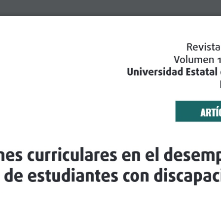
Revist
Volumen 1
Universidad Estatal d
ART
s curriculares en el desempeñ
e estudiantes con discapacida