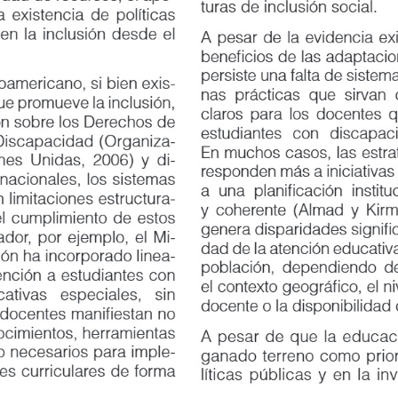
turas de inclusión social.
existencia de políticas
la inclusión desde el
A pesar de la evidencia existen
beneficios de las adaptaciones 
persiste una falta de sistemati
americano, si bien exis
-
nas prácticas que sirvan como 
e promueve la inclusión,
claros para los docentes que t
sobre los Derechos de
estudiantes
con
discapaci
capacidad (Organiza
-
En muchos casos, las estrategi
 Unidas, 2006) y di
-
responden más a iniciativas in
ionales, los sistemas
a una planificación institucion
imitaciones estructura
-
y coherente (Almad y Kirmani
 cumplimiento de estos
genera disparidades significati
or, por ejemplo, el Mi
-
dad de la atención educativa q
n ha incorporado linea
-
población, dependiendo de fa
ión a estudiantes con
el contexto geográfico, el niv
ativas
especiales,
sin
docente o la disponibilidad de
entes manifiestan no
imientos, herramientas
A pesar de que la educación in
ecesarios para imple
-
ganado terreno como prioridad
curriculares de forma
líticas públicas y en la invest