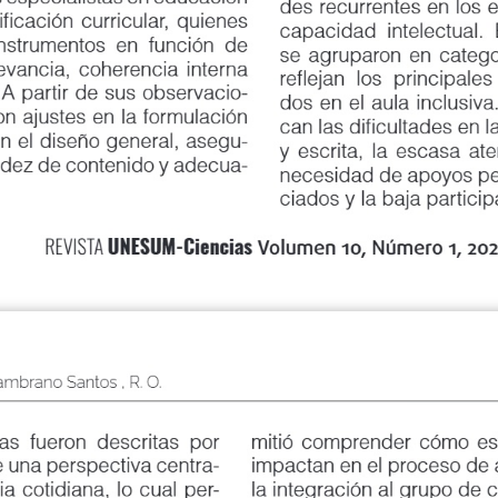
des recurrentes en los estu
icación curricular, quienes
capacidad intelectual. Esta
trumentos en función de
se agruparon en categorías
ancia, coherencia interna
reflejan los principales de
 partir de sus observacio
-
dos en el aula inclusiva. En
 ajustes en la formulación
can las dificultades en la 
 el diseño general, asegu
-
y escrita, la escasa atenció
dez de contenido y adecua
-
necesidad de apoyos pedag
ciados y la baja participac
UNESUM-Ciencias
REVISTA
Volumen 10, Número 1, 2026
& Zambrano Santos , R. O.
fueron descritas por
mitió comprender cómo estas 
na perspectiva centra
-
impactan en el proceso de apr
cotidiana, lo cual per
-
la integración al grupo de clas