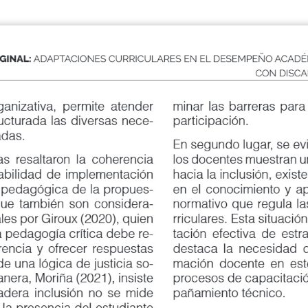
GINAL:
ADAPTACIONES CURRICULARES EN EL DESEMPEÑO ACADÉ
CON DISCA
nizativa, permite atender
minar las barreras para el 
urada las diversas nece
-
participación.
s.
En segundo lugar, se evide
resaltaron la coherencia
los docentes muestran una 
bilidad de implementación
hacia la inclusión, existen
pedagógica de la propues
-
en el conocimiento y aplic
 también son considera
-
normativo que regula las a
s por Giroux (2020), quien
rriculares. Esta situación 
edagogía crítica debe re
-
tación efectiva de estrategi
cia y ofrecer respuestas
destaca la necesidad de fort
una lógica de justicia so
-
mación docente en este ám
nera, Moriña (2021), insiste
procesos de capacitación 
ra inclusión no se mide
pañamiento técnico.
 presencia del estudiante