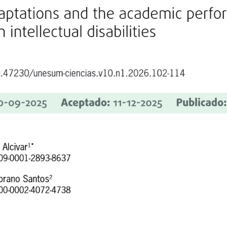
aptations and the academic performan
ntellectual disabilities
.47230/unesum-ciencias.v10.n1.2026.102-114
Aceptado:
Publicado:
0-09-2025
11-12-2025
 Alcivar
*
1
009-0001-2893-8637
rano Santos
2
000-0002-4072-4738