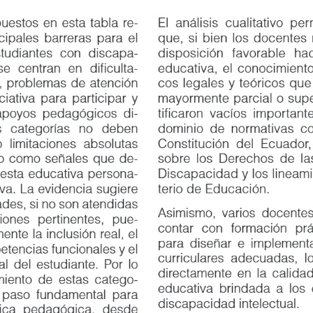
Comenta
tos en esta tabla re
-
El análisis cualitativo permiti
ía
Descripción interpretativa
ales barreras para el
que, si bien los docentes mani
o
Conocen leyes generales, pero no saben cómo
“Sé que h
iantes con discapa
-
disposición
favorable
hac
aplicarlas en el aula.
hacer ada
se
centran
en
dificulta
-
educativa, el conocimiento so
mación
Dificultades para diseñar adaptaciones por falta
“No
roblemas de atención
cos legales y teóricos que la s
de formación especializada.
suficient
tiva para participar y
mayormente parcial o superfici
Dudas sobre la diferencia entre adaptaciones
“No sé si
os pedagógicos di
-
tificaron vacíos importantes e
curriculares y otras estrategias de apoyo.
una adapt
categorías
no
deben
dominio de normativas como l
mitaciones absolutas
Constitución del Ecuador, la 
 como señales que de
-
sobre los Derechos de las Per
Componentes propuestos
Valoraci
a educativa persona
-
Discapacidad y los lineamient
Estrategias multisensoriales, apoyos visuales,
“Muy adecuada 
. La evidencia sugiere
terio de Educación.
a 
agrupamientos flexibles.
el aula inclusi
, si no son atendidas
Asimismo, varios docentes ex
Rúbricas adaptadas, evaluación por procesos,
“Pertinente
ones
pertinentes,
pue
-
contar
con
formación
prá
retroalimentación continua.
funcionales, no
e la inclusión real, el
para diseñar e implementar ad
Adecuación
de
espacios,
planificación
“Fortalece
el
encias funcionales y el
a
curriculares adecuadas, lo que
colaborativa, participación de familias.
docentes y co
el estudiante. Por lo
directamente en la calidad de 
nto de estas catego
-
educativa brindada a los estud
aso fundamental para
discapacidad intelectual.
 pedagógica, desde