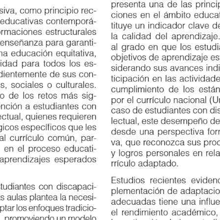
presenta una de las principale
va, como principio rec
-
ciones en el ámbito educativo
educativas contemporá
-
tituye un indicador clave del 
aciones estructurales
la calidad del aprendizaje. Este
señanza para garanti
-
al grado en que los estudiantes
educación equitativa,
objetivos de aprendizaje estab
d para todos los es
-
siderando sus avances individu
entemente de sus con
-
ticipación en las actividades e
ociales o culturales.
cumplimiento de los estándare
 los retos más sig
-
por el currículo nacional (Uma
ción a estudiantes con
caso de estudiantes con discap
ual, quienes requieren
lectual, este desempeño debe 
s específicos que les
desde una perspectiva formativ
currículo común, par
-
va, que reconozca sus proceso
n el proceso educati
-
y logros personales en relació
endizajes esperados
rrículo adaptado.
Estudios recientes evidencian 
iantes con discapaci
-
plementación de adaptaciones 
 aulas plantea la necesi
-
adecuadas tiene una influencia
tar los enfoques tradicio
-
el rendimiento académico, la 
 promoviendo un modelo