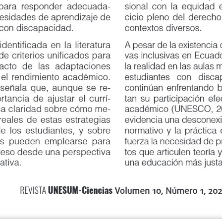
a responder adecuada
-
sional con la equidad educa
idades de aprendizaje de
cicio pleno del derecho a 
on discapacidad.
contextos diversos.
entificada en la literatura
A pesar de la existencia de
criterios unificados para
vas inclusivas en Ecuador 
acto
de
las
adaptaciones
la realidad en las aulas m
l rendimiento académico.
estudiantes
con
discap
ñala que, aunque se re
-
continúan enfrentando barr
cia de ajustar el currí
-
tan su participación efecti
 claridad sobre cómo me
-
académico (UNESCO, 2020)
ales de estas estrategias
evidencia una desconexión 
os estudiantes, y sobre
normativo y la práctica doc
pueden emplearse para
fuerza la necesidad de pro
so desde una perspectiva
tos que articulen teoría y 
tiva.
una educación más justa y 
UNESUM-Ciencias
REVISTA
Volumen 10, Número 1, 2026