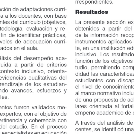
rrespondientes.
ción de adaptaciones curri
-
Resultados
a los docentes, con base
s del currículo (objetivos,
La presente sección expone
ología, evaluación y re
-
obtenidos a partir del análi
n de identificar prácticas,
de la información recopila
les de adecuación curri
-
instrumentos aplicados al 
os en el aula.
te, en una institución educ
inclusivo. Los resultados s
is del desempeño aca
-
función de los objetivos es
 a partir de criterios
tudio, permitiendo compre
exto inclusivo, orienta
-
didad las características ed
dencias cualitativas del
estudiantes con discapacida
izaje de los estudian
-
el nivel de conocimiento d
 avances, esfuerzos y
al marco normativo inclusi
s.
de una propuesta de adapta
lares orientada al fortaleci
os fueron validados me
-
empeño académico de esta 
xpertos, con el objetivo de
tinencia y coherencia con
A través del análisis de las
l estudio. En el proceso
centes, se identificó una s
especialistas en educación