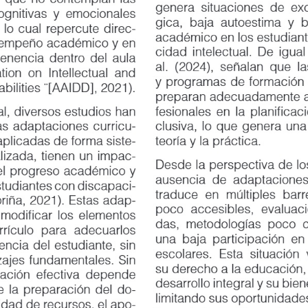
genera situaciones de exclusi
nitivas y emocionales
gica, baja autoestima y bajo r
 cual repercute direc
-
académico en los estudiantes 
peño académico y en
cidad intelectual. De igual fo
ncia dentro del aula
al. (2024), señalan que las un
n on Intellectual and
y programas de formación doc
ilities ¨[AAIDD], 2021).
preparan adecuadamente a los 
, diversos estudios han
fesionales en la planificación c
adaptaciones curricu
-
clusiva, lo que genera una bre
icadas de forma siste
-
teoría y la práctica.
zada, tienen un impac
-
Desde la perspectiva de los est
l progreso académico y
ausencia de adaptaciones perti
udiantes con discapaci
-
traduce en múltiples barreras: 
ña, 2021). Estas adap
-
poco accesibles, evaluaciones
dificar los elementos
das, metodologías poco compr
rículo
para
adecuarlos
una baja participación en las a
ia del estudiante, sin
escolares. Esta situación vulne
jes fundamentales. Sin
su derecho a la educación, sin
ón efectiva depende
desarrollo integral y su bienes
 preparación del do
-
limitando sus oportunidades pr
dad de recursos, el apo
-