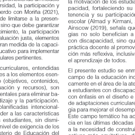
la motivación de los estudiant
dad, la participación y
pacidad, fortaleciendo su sent
do con Moriña (2021),
tenencia y su participación en 
 limitarse a la presen
-
escolar (Almad y Kirmani, 202
 sino que debe garantizar
Ainscow (2019), señala que, es
ento, la participación
gias no solo benefician a los e
aluación justa, elementos
con discapacidad, sino que en
 medida de la capaci
-
práctica docente al promover u
ativo para implementar
ción más reflexiva, inclusiva 
ares pertinentes.
el aprendizaje de todos.
iculares, entendidas
El presente estudio se enmarca
a los elementos esen
-
campo de la educación inclusiv
objetivos, contenidos,
camente en el área de la atenc
ión y recursos), son
a estudiantes con discapacidad 
ales para eliminar ba
-
con énfasis en el diseño e im
je y la participación.
de adaptaciones curriculares c
ficadas intencional
-
gia para mejorar el desempeñ
a las características
Este campo temático ha adquir
studiantes, sin dismi
-
cia en las últimas décadas co
nivel de exigencia de los
a la necesidad de construir si
erio de Educación del