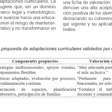
taciones curriculares. La
una ficha de valoración. Lo
giere que, sin un dominio
dencian una alta aceptació
Comentarios
Descripción interpretativa
co legal y metodológico,
ción positiva de los eleme
 avanzar hacia una educa
-
destacando su coherencia c
Conocen leyes generales, pero no saben cómo
“Sé que hay l
rren el riesgo de mantener
-
gal vigente y su aplicabili
aplicarlas en el aula.
hacer adaptac
ativo y no transformarse en
reales.
n
Dificultades para diseñar adaptaciones por falta
“No
reci
de formación especializada.
suficiente sob
Dudas sobre la diferencia entre adaptaciones
“No sé si lo q
curriculares y otras estrategias de apoyo.
una adaptación
ropuesta de adaptaciones curriculares validados por expertos
Componentes propuestos
Valoración d
rategias multisensoriales, apoyos visuales,
“Muy adecuada para
upamientos flexibles.
el aula inclusiva.”
ricas adaptadas, evaluación por procesos,
“Pertinente
para
roalimentación continua.
funcionales, no solo
ecuación
de
espacios,
planificación
“Fortalece
el
tra
aborativa, participación de familias.
docentes y comunid