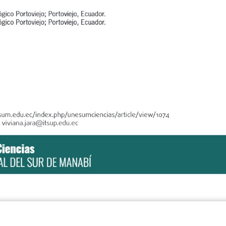
lógico Portoviejo; Portoviejo, Ecuador.
lógico Portoviejo; Portoviejo, Ecuador.
sum.edu.ec/index.php/unesumciencias/article/view/1074
viviana.jara@itsup.edu.ec
Ciencias
ESTATAL DEL SUR DE MANABÍ