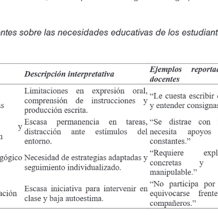
s sobre las necesidades educativas de los estudiantes con dis
Ejemplos
reporta
Descripción interpretativa
docentes
Limitaciones
en
expresión
oral,
“Le cuesta escribir
comprensión
de
instrucciones
y
as
y entender consigna
producción escrita.
Escasa
permanencia
en
tareas,
“Se
distrae
con
y
distracción
ante
estímulos
del
necesita
apoyos
ón
entorno.
constantes.”
“Requiere
exp
gógico
Necesidad de estrategias adaptadas y
concretas
y
seguimiento individualizado.
manipulable.”
“No
participa
por
Escasa iniciativa para intervenir en
pación
equivocarse
frent
clase y baja autoestima.
compañeros.”