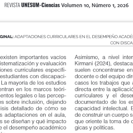
UNESUM-Ciencias
REVISTA
Volumen 10, Número 1, 2026
GINAL:
ADAPTACIONES CURRICULARES EN EL DESEMPEÑO ACADÉ
CON DISCA
xisten importantes vacíos
Asimismo, a nivel interna
stematización y evaluación
Kirmani (2024), destacan q
s curriculares específi
-
suelen concentrarse en la 
tudiantes con discapaci
-
docente o del equipo direct
La mayoría de los estudios
casos los trabajos que anal
ran en los marcos teóri
-
directa entre la aplicación
tos legales o las percep
-
curriculares
y
el
dese
sobre inclusión, dejando
documentado de los estudia
is detallado de cómo se
capacidad intelectual. Esta
daptaciones en el aula,
de construir un cuerpo sól
 se diseñan y qué impacto
que oriente la toma de dec
e el desempeño académico
gicas y políticas.