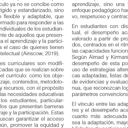
culo ya no se concibe como
aprendizaje,
sino
una
do y estandarizado, sino
enfoque pedagógico hacia 
exible y adaptable, que
vo, respetuoso y centrado e
mado para responder a las
En estudiantes con discapa
dividuales de los estudian
-
tual, el desempeño académ
e de aquellos que presen
-
valorado a partir de proces
el aprendizaje y la partici
-
dos, centrados en el ritmo 
l caso de quienes tienen
las capacidades funcionales
lectual (Ainscow, 2019).
Según Almad y Kirmani (20
curriculares son modifi
-
desempeño de esta població
adas que se realizan sobre
uso de estrategias alternat
 currículo: como los obje
-
cas adaptadas, listas de cot
aje, contenidos, metodolo
-
de evidencias y evaluación
 recursos, con el propósito
nua, que reconozcan logros
s necesidades educativas
parámetros convencionales
 estudiantes, particular
-
El vínculo entre las adapta
 que presentan barreras
res y el desempeño académi
e y la participación. Estas
cuanto
más
adecuada
an garantizar el acceso
sea la adaptación, mayores 
n, promover la equidad y