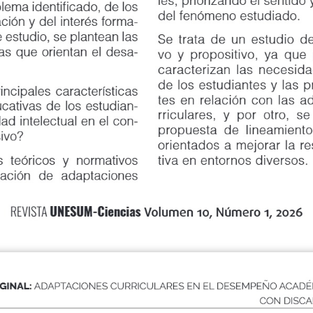
ema identificado, de los
del fenómeno estudiado.
ón y del interés forma
-
estudio, se plantean las
Se trata de un estudio de tipo 
que orientan el desa
-
vo y propositivo, ya que por u
caracterizan las necesidades e
de los estudiantes y las prácti
ipales características
tes en relación con las adapta
vas de los estudian
-
rriculares, y por otro, se cons
intelectual en el con
-
propuesta de lineamientos pe
vo?
orientados a mejorar la respue
óricos y normativos
tiva en entornos diversos.
ación
de
adaptaciones
UNESUM-Ciencias
REVISTA
Volumen 10, Número 1, 2026
GINAL:
ADAPTACIONES CURRICULARES EN EL DESEMPEÑO ACADÉ
CON DISCA