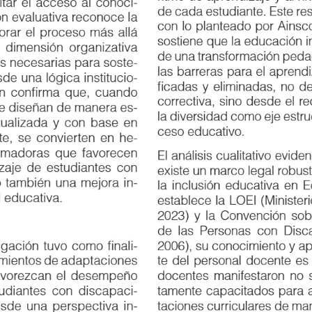
ar el acceso al conoci
-
de cada estudiante. Este resul
 evaluativa reconoce la
con lo planteado por Ainscow 
r el proceso más allá
sostiene que la educación incl
imensión organizativa
de una transformación pedagóg
ecesarias para soste
-
las barreras para el aprendizaj
e una lógica institucio
-
ficadas y eliminadas, no desd
 confirma que, cuando
correctiva, sino desde el reco
diseñan de manera es
-
la diversidad como eje estruct
lizada y con base en
ceso educativo.
 se convierten en he
-
adoras que favorecen
El análisis cualitativo eviden
e de estudiantes con
existe un marco legal robusto
ambién una mejora in
-
la inclusión educativa en Ecu
ducativa.
establece la LOEI (Ministerio
2023) y la Convención sobre 
de las Personas con Discapac
ación tuvo como finali
-
2006), su conocimiento y apli
entos de adaptaciones
te del personal docente es par
orezcan el desempeño
docentes manifestaron no sent
ntes con discapaci
-
tamente capacitados para aplic
e una perspectiva in
-
taciones curriculares de maner