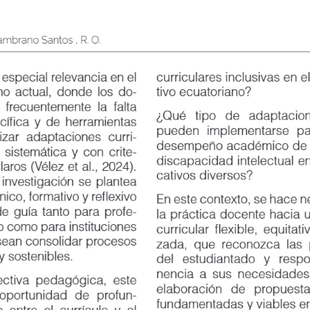
& Zambrano Santos , R. O.
special relevancia en el
curriculares inclusivas en el s
 actual, donde los do
-
tivo ecuatoriano?
ecuentemente la falta
¿Qué
tipo
de
adaptacione
ica y de herramientas
pueden
implementarse
pa
r adaptaciones curri
-
desempeño académico de estud
temática y con crite
-
discapacidad intelectual en co
os (Vélez et al., 2024).
cativos diversos?
nvestigación se plantea
co, formativo y reflexivo
En este contexto, se hace nece
uía tanto para profe
-
la práctica docente hacia una 
 como para instituciones
curricular flexible, equitativa 
n consolidar procesos
zada, que reconozca las partic
sostenibles.
del
estudiantado
y
respo
nencia a sus necesidades educa
a pedagógica, este
elaboración
de
propuestas
rtunidad de profun
-
fundamentadas y viables en en
tre el currículo y el