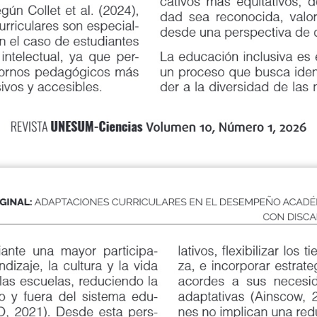
cativos más equitativos, donde
 Collet et al. (2024),
dad sea reconocida, valorada 
iculares son especial
-
desde una perspectiva de dere
l caso de estudiantes
lectual, ya que per
-
La educación inclusiva es en
rnos pedagógicos más
un proceso que busca identific
os y accesibles.
der a la diversidad de las nece
UNESUM-Ciencias
REVISTA
Volumen 10, Número 1, 2026
GINAL:
ADAPTACIONES CURRICULARES EN EL DESEMPEÑO ACADÉ
CON DISCA
e una mayor participa
-
lativos, flexibilizar los t
zaje, la cultura y la vida
za, e incorporar estrategia
s escuelas, reduciendo la
acordes a sus necesidades 
y fuera del sistema edu
-
adaptativas (Ainscow, 2019
2021). Desde esta pers
-
nes no implican una reducc