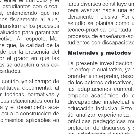
lares diversos constituye un ap
tudiantes con disca
-
para avanzar hacia una educac
,
entendiendo
que
no
deramente inclusiva. Por ello, 
 físicamente al aula,
estudio se plantea como una c
ansformar los procesos
teórico-práctica orientada a for
ación para garantizar
procesos de enseñanza-aprendi
vo. Al respecto, Mo
-
tudiantes con discapacidad inte
que, la calidad de la
por la presencia del
Materiales y métodos
el grado en que las
La presente investigación se 
se adaptan a sus ca
-
un enfoque cualitativo, ya qu
dades.
prender e interpretar, desde la
ontribuye al campo de
de los actores educativos, la i
itativa documental, al
las adaptaciones curriculares e
teóricas, normativas y
empeño
académico
de
e
s relacionadas con la
discapacidad intelectual en co
y el desempeño aca
-
educación inclusiva. Este enf
í a la construcción de
tió analizar experiencias, perc
entos aplicables en
prácticas pedagógicas mediante
pretación de discursos y situac
les, priorizando el sentido y l