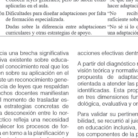
aplicarlas en el aula.
hacer adaptac
n
Dificultades para diseñar adaptaciones por falta
“No
reci
de formación especializada.
suficiente sob
Dudas sobre la diferencia entre adaptaciones
“No sé si lo 
curriculares y otras estrategias de apoyo.
una adaptació
Ejemplos
reportados
Descripción interpretativa
Componentes propuestos
Valoración d
docentes
a una brecha significativa
acciones efectivas dentro d
rategias multisensoriales, apoyos visuales,
“Muy adecuada para
a existente sobre educa
-
Limitaciones
en
expresión
oral,
“Le cuesta escribir orac
A partir del diagnóstico rea
rupamientos flexibles.
el aula inclusiva.”
comprensión
de
instrucciones
y
el conocimiento real que los
y entender consignas.”
visión teórica y normativa
producción escrita.
obre su aplicación en el
bricas adaptadas, evaluación por procesos,
“Pertinente
para
propuesta
de
adaptaci
troalimentación continua.
funcionales, no solo
ste un reconocimiento gene
-
Escasa
permanencia
en
tareas,
“Se
distrae
con
facil
y
orientada a atender las pri
distracción
ante
estímulos
del
necesita
apoyos
vis
ia de leyes que respaldan
ecuación
de
espacios,
planificación
“Fortalece
el
tra
identificadas. Esta propues
entorno.
constantes.”
aborativa, participación de familias.
docentes y comunid
hos docentes manifiestan
en tres dimensiones funda
“Requiere
explicac
momento de trasladar es
-
co
Necesidad de estrategias adaptadas y
dológica, evaluativa y orga
concretas
y
mat
strategias concretas de
seguimiento individualizado.
manipulable.”
esconexión entre lo nor
-
Para validar su pertinencia,
“No
participa
por
tem
ico refleja una necesidad
bilidad, se recurrió al juic
Escasa iniciativa para intervenir en
n
equivocarse
frente
a
cer los procesos de for
-
en educación inclusiva, qu
clase y baja autoestima.
compañeros.”
n torno a la planificación y
los componentes de la pro