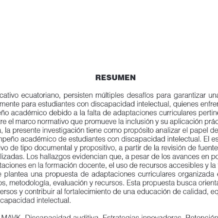
RESUMEN
tivo ecuatoriano, persisten múltiples desafíos para garantizar una educa
ente para estudiantes con discapacidad intelectual, quienes enfrentan bar
académico debido a la falta de adaptaciones curriculares pertinentes. E
e el marco normativo que promueve la inclusión y su aplicación práctica
 la presente investigación tiene como propósito analizar el papel de las 
eño académico de estudiantes con discapacidad intelectual. El estudio s
vo de tipo documental y propositivo, a partir de la revisión de fuentes t
adas. Los hallazgos evidencian que, a pesar de los avances en políticas
taciones en la formación docente, el uso de recursos accesibles y la flexib
plantea una propuesta de adaptaciones curriculares organizada en cinc
s, metodología, evaluación y recursos. Esta propuesta busca orientar la
rsos y contribuir al fortalecimiento de una educación de calidad, equitat
apacidad intelectual.
MAVK, Discapacidad auditiva, Estrategias innovadoras, Retención cogn