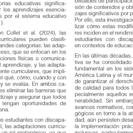
bilidades de participación
rias
educativas
significa
-
sión de contenidos y obten
 los aprendizajes esencia
-
zajes significativos por par
por el sistema educativo
Por ello, esta investigació
.
lizar cómo estas modificac
llet et al. (2024), las
res inciden en el rendimie
urriculares
pueden
clasifi
-
estudiantes
con
discap
des categorías: las adap
-
en contextos de educación 
o, que se enfocan en los
En las últimas décadas, la 
ones físicas o comunica
-
tiva se ha consolidado com
prendizaje, y las adapta
-
fundamental en los sistema
e curriculares, que impli
-
América Latina y el mundo,
 qué, cómo, cuándo y con
de garantizar el derecho a
se evalúa. En ambos ca
-
de calidad para todos los e
s eliminar las barreras que
pecialmente aquellos en si
izaje y asegurar que todos
nerabilidad. Sin embargo, 
engan oportunidades de
avances normativos, conce
a.
gógicos en torno a la atenc
 estudiantes con discapa
-
dad, aún persisten desafío
 las adaptaciones curricu
-
la implementación práctica 
n rol protagónico, ya que
inclusivas, particularmente