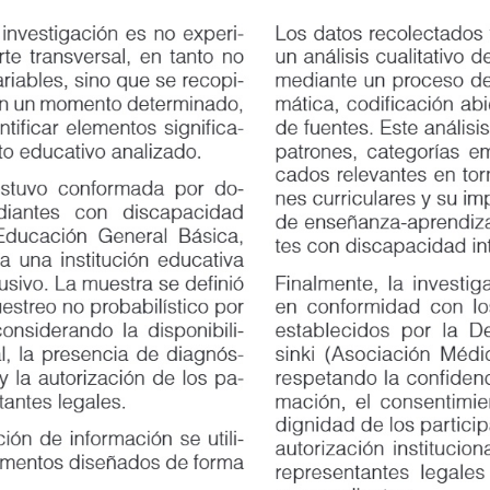
nvestigación es no experi
-
Los datos recolectados fue
transversal, en tanto no
un análisis cualitativo de t
ables, sino que se recopi
-
mediante un proceso de cat
n un momento determinado,
mática, codificación abiert
ificar elementos significa
-
de fuentes. Este análisis pe
o educativo analizado.
patrones, categorías emerge
cados relevantes en torno a
uvo conformada por do
-
nes curriculares y su impac
iantes
con
discapacidad
de enseñanza-aprendizaje d
ucación General Básica,
tes con discapacidad intele
una institución educativa
sivo. La muestra se definió
Finalmente, la investigació
reo no probabilístico por
en conformidad con los pri
siderando la disponibili
-
establecidos por la Declar
 la presencia de diagnós
-
sinki (Asociación Médica 
 la autorización de los pa
-
respetando la confidenciali
tes legales.
mación, el consentimiento 
dignidad de los participant
n de información se utili
-
autorización institucional y
mentos diseñados de forma
representantes legales en l