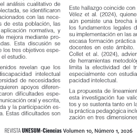
análisis cualitativo de
Este hallazgo coincide con lo 
ctada, se identificaron
Vélez et al. (2024), quienes d
onados con las nece
-
aún persiste una brecha import
 esta población, las
los fundamentos legales de la 
licación normativa, y
su implementación en las aulas
 mejora mediante pro
-
escasa formación práctica que 
. Esta discusión se
docentes en este ámbito. De i
os tres objetivos espe
-
Collet et al. (2024), advierten 
l estudio.
de herramientas metodológicas
dos revelan que los
limita la efectividad del trabaj
iscapacidad
intelectual
especialmente con estudiantes
idad de necesidades
pacidad intelectual.
eren apoyos diferen
-
La propuesta de lineamientos 
ron dificultades espe
-
esta investigación fue validad
icación oral y escrita,
tos y se sustenta tanto en la t
 y la participación es
-
la práctica pedagógica inclusi
Estas dificultades son
zación en tres dimensiones: m
UNESUM-Ciencias
REVISTA
Volumen 10, Número 1, 2026