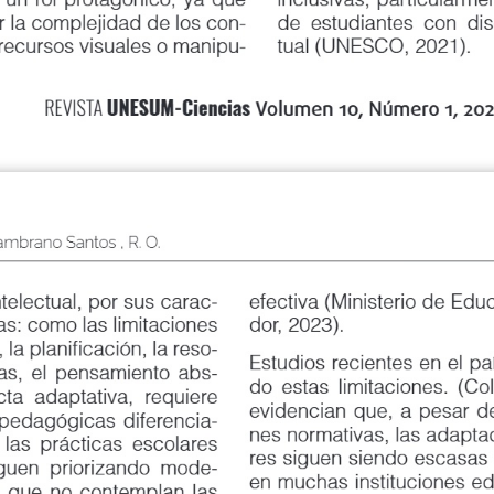
la complejidad de los con
-
de estudiantes con discapac
recursos visuales o manipu
-
tual (UNESCO, 2021).
UNESUM-Ciencias
REVISTA
Volumen 10, Número 1, 2026
& Zambrano Santos , R. O.
ectual, por sus carac
-
efectiva (Ministerio de Educa
: como las limitaciones
dor, 2023).
a planificación, la reso
-
Estudios recientes en el país 
 el pensamiento abs
-
do estas limitaciones. (Collet e
adaptativa, requiere
evidencian que, a pesar de las
dagógicas diferencia
-
nes normativas, las adaptacion
 prácticas escolares
res siguen siendo escasas o ma
en priorizando mode
-
en muchas instituciones educat
ue no contemplan las