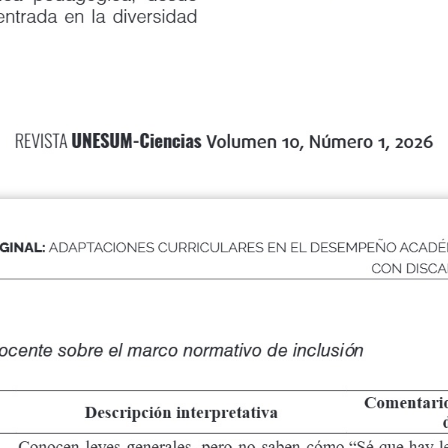
ada en la diversidad
UNESUM-Ciencias
REVISTA
Volumen 10, Número 1, 2026
distracción
ante
estímulos
del
necesita
apoyos
vis
entorno.
constantes.”
“Requiere
explicac
GINAL:
ADAPTACIONES CURRICULARES EN EL DESEMPEÑO ACADÉ
co
Necesidad de estrategias adaptadas y
concretas
y
mat
CON DISCA
seguimiento individualizado.
manipulable.”
“No
participa
por
tem
Escasa iniciativa para intervenir en
n
equivocarse
frente
a
clase y baja autoestima.
compañeros.”
ente sobre el marco normativo de inclusión
Comentarios
Descripción interpretativa
Conocen leyes generales, pero no saben cómo
“Sé que hay l