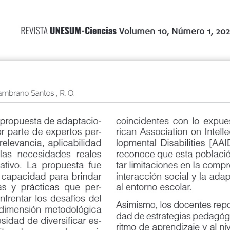
UNESUM-Ciencias
REVISTA
Volumen 10, Número 1, 2026
& Zambrano Santos , R. O.
propuesta de adaptacio
-
coincidentes con lo expuesto 
parte de expertos per
-
rican Association on Intellect
levancia, aplicabilidad
lopmental Disabilities [AAID
las
necesidades
reales
reconoce que esta población p
vo. La propuesta fue
tar limitaciones en la compren
pacidad para brindar
interacción social y la adaptac
y prácticas que per
-
al entorno escolar.
entar los desafíos del
Asimismo, los docentes report
imensión metodológica
dad de estrategias pedagógicas
ad de diversificar es
-
ritmo de aprendizaje y al nive