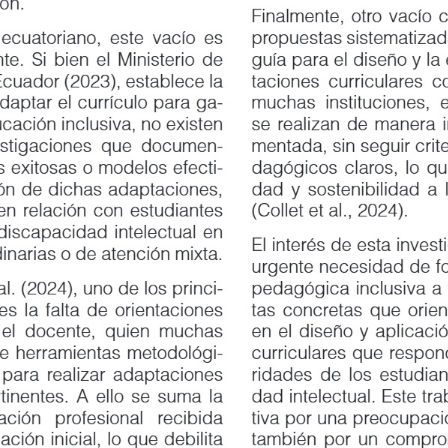
.
Finalmente, otro vacío críti
uatoriano, este vacío es
propuestas sistematizadas
 Si bien el Ministerio de
guía para el diseño y la ej
ador (2023), establece la
taciones curriculares conte
tar el currículo para ga
-
muchas instituciones, esta
ación inclusiva, no existen
se realizan de manera impr
tigaciones que documen
-
mentada, sin seguir criteri
exitosas o modelos efecti
-
dagógicos claros, lo que li
 de dichas adaptaciones,
dad y sostenibilidad a lo l
relación con estudiantes
(Collet et al., 2024).
capacidad intelectual en
El interés de esta investiga
narias o de atención mixta.
urgente necesidad de fortal
. (2024), uno de los princi
-
pedagógica inclusiva a tra
la falta de orientaciones
tas concretas que orienten 
 docente, quien muchas
en el diseño y aplicación 
herramientas metodológi
-
curriculares que respondan 
ra realizar adaptaciones
ridades de los estudiantes 
nentes. A ello se suma la
dad intelectual. Este traba
ción
profesional
recibida
tiva por una preocupación 
ón inicial, lo que debilita
también por un compromiso