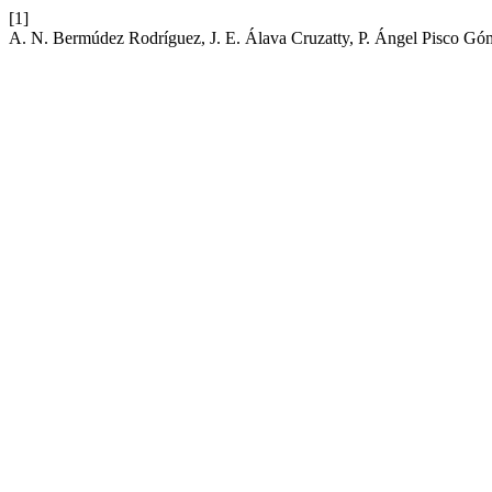
[1]
A. N. Bermúdez Rodríguez, J. E. Álava Cruzatty, P. Ángel Pisco G