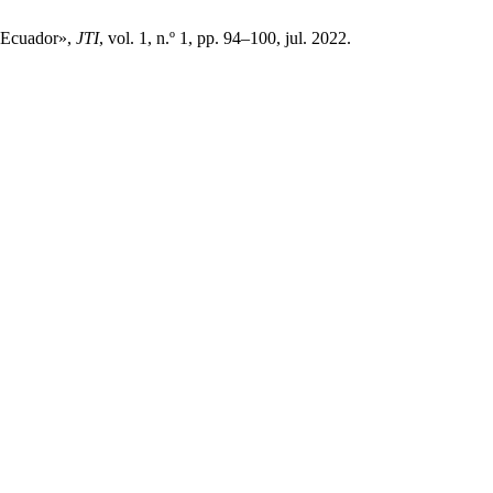
n Ecuador»,
JTI
, vol. 1, n.º 1, pp. 94–100, jul. 2022.