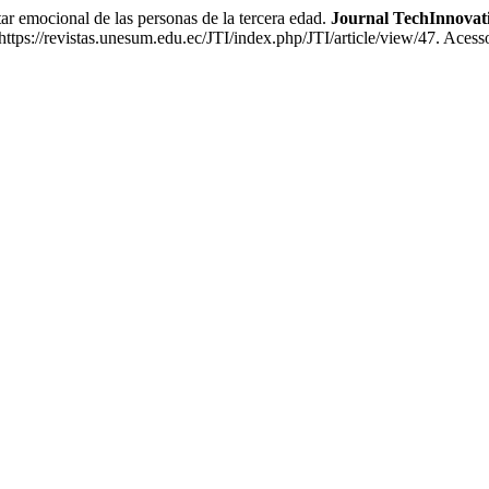
r emocional de las personas de la tercera edad.
Journal TechInnovat
tps://revistas.unesum.edu.ec/JTI/index.php/JTI/article/view/47. Acess