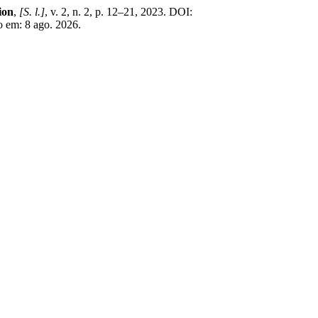
ion
,
[S. l.]
, v. 2, n. 2, p. 12–21, 2023. DOI:
o em: 8 ago. 2026.