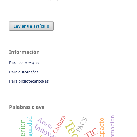
Enviar un artículo
Información
Para lectores/as
Para autores/as
Para bibliotecarios/as
Palabras clave
Cultura
Programación
PACS
Acoso
seguridad
impacto
Innovación
TIC