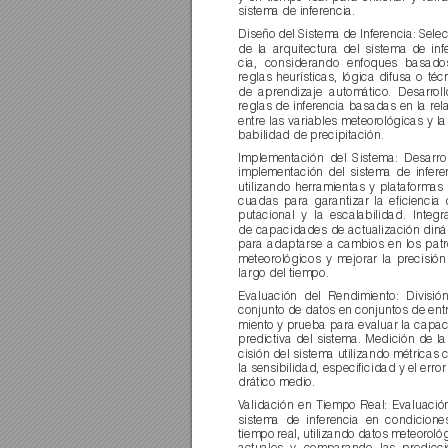
sistema de inferencia.
Diseño del Sistema de Inferencia: Selec
de la arquitectura del sistema de inf
cia, considerando enfoques basad
reglas heurísticas, lógica difusa o téc
de aprendizaje automático. Desarr
ol
reglas de infer
encia basadas en la rel
entre las variables meteor
ológicas y la
babilidad de precipitación.
Implementación del Sistema: Desarrol
implementación del sistema de inferen
utilizando herramientas y plataformas
cuadas para garantizar la eﬁciencia
putacional y la escalabilidad. Integr
de capacidades de actualización diná
para adaptarse a cambios en los patr
meteorológicos y mejorar la pr
ecisión
largo del tiempo.
Evaluación del Rendimiento: Divisió
conjunto de datos en conjuntos de ent
miento y prueba para evaluar la capac
predictiva del sistema. Medición de la
cisión del sistema utilizando métricas
la sensibilidad, especiﬁcidad y el error
drático medio.
V
alidación en Tiempo Real: Evaluació
sistema de inferencia en condicione
tiempo real, utilizando datos meteor
ológ