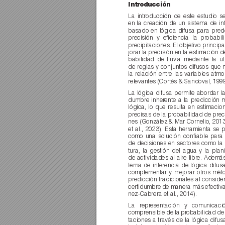
Introducción
La introducción de este estudio s
en la creación de un sistema de in
basado en lógica difusa para pred
precisión y eﬁciencia la pr
obabil
precipitaciones. El objetivo princip
jorar la precisión en la estimación d
babilidad de lluvia mediante la uti
de reglas y conjuntos difusos que 
la relación entr
e las variables atmo
relevantes (Cortés & Sandoval, 1999
La lógica difusa permite abordar la 
dumbre inher
ente a la predicción 
lógica, lo que resulta en estimaci
precisas de la pr
obabilidad de prec
nes (González & Mar Cornelio, 2013
et al., 2023). Esta herramienta se 
como una solución conﬁable para 
de decisiones en sectores como la 
tura, la gestión del agua y la plan
de actividades al aire libr
e. Además,
tema de inferencia de lógica difus
complementar y mejorar otros mét
predicción tradicionales al consider
certidumbre de manera más efectiva
nez-Cabrera et al., 2014).
La repr
esentación y comunicac
comprensible de la pr
obabilidad de 
taciones a través de la lógica difusa 