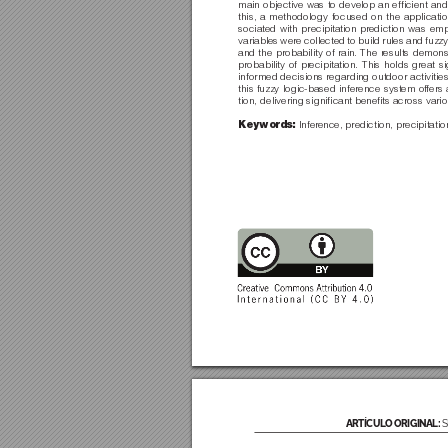
main objective was to develop an efﬁcient and ac
this, a methodology focused on the applicatio
sociated with precipitation pr
ediction was empl
variables were collected to build rules and fuzzy 
and the probability of rain. The r
esults demonst
probability of pr
ecipitation. This holds great s
informed decisions regarding outdoor activities
this fuzzy logic-based inference system of
fers 
tion, delivering signiﬁcant beneﬁts across vari
Infer
ence, prediction, precipitation
Keywords: 
ARTÍCULO ORIGINAL: 
S