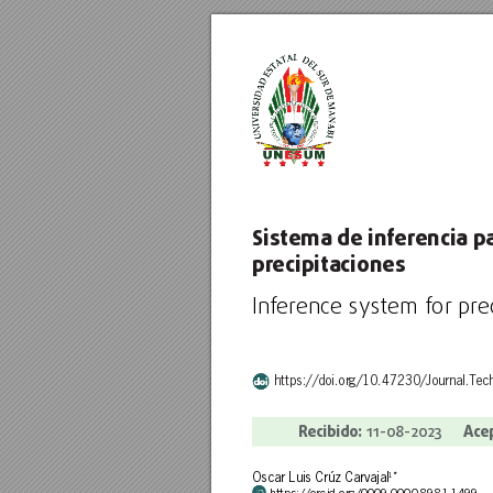
Sist
ema de inf
er
encia pa
pr
ecipitaciones
Inf
er
enc
e sys
tem f
or pr
e
https://doi.or
g/10.47230/Journal.T
ec
R
ecibido: 
Ace
11-08-20
23     
Oscar Luis Crúz Carvajal
1
*
https://orcid.or
g/0009-0000-8981-1499