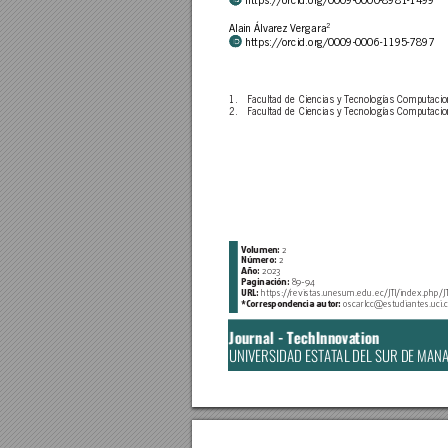
Alain Álvar
ez V
er
gara
2
https://orcid.or
g/0009-0006-1195-7897
1. 
Facultad de Ciencias y T
ecnologías Computacion
2. 
Facultad de Ciencias y T
ecnologías Computacion
V
olumen: 
2
Número: 
2
Año: 
2023
Paginación: 
8
9-94
URL: 
https:/
/
revistas.unesum.edu.ec/JTI/index
.php/J
*C
orrespondencia aut
or: 
oscarlcc@estudiantes
.uci.
Journal - TechInnova
tion
UNIVERSIDAD EST
A
T
AL DEL SUR DE MAN