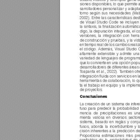
siones disponibles, lo que permite a
sarrollador
es personalizar y adapta
torno según sus necesidades (Mata 
2002). Entre las características de
de Visual Studio Code se incluyen 
la sintaxis, la ﬁnalización automáti
digo, la depuración integrada, el co
versiones, la integración con herr
de construcción y pruebas, y la vist
en tiempo real de los cambios r
ealiz
el código. Además, Visual Studio 
altamente extensible y admite una
variedad de lenguajes de programa
que lo convierte en una opción popu
desarrollador
es de diferentes ár
eas 
T
oapanta et al., 2022). T
ambién ofr
integración ﬂuida con servicios en l
herramientas de colaboración, lo que
ta el trabajo en equipo y la implem
de proyectos.
Conclusiones  
La creación de un sistema de infer
e
fuso para predecir la pr
obabilidad
rrencia de pr
ecipitaciones es un
mienta valiosa en diversos sector
sistema, basado en reglas y conju
fusos, aborda la incertidumbre y l
cisión inherentes a la pr
edicción de 
Propor
ciona estimaciones más pre
conﬁables de la probabilidad de 