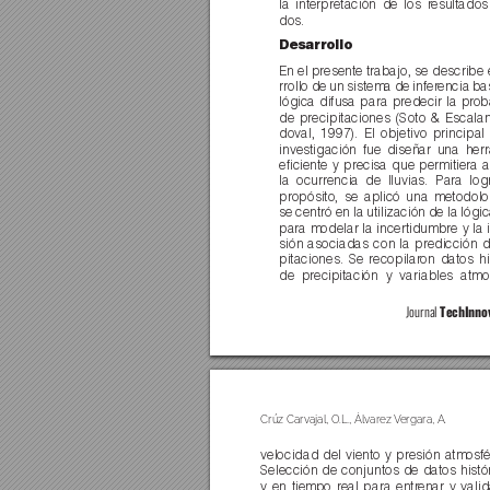
la interpretación de los r
esultados
dos.
Desarrollo
En el presente trabajo, se describe 
rrollo de un sistema de infer
encia ba
lógica difusa para predecir la pr
ob
de precipitaciones (Soto & Escala
doval, 1997). El objetivo principal
investigación fue diseñar una her
eﬁciente y precisa que permitiera a
la ocurrencia de lluvias. Para log
propósito, se aplicó una metodol
se centró en la utilización de la lógic
para modelar la incertidumbre y la 
sión asociadas con la predicción d
pitaciones. Se recopilar
on datos hi
de precipitación y variables atmo
Journal 
TechInno
Crúz 
Carvajal, O.L., Álv
are
z V
ergara, A.
velocidad del viento y presión atmosfé
Selección de conjuntos de datos histó
y en tiempo real para entr
enar y valid