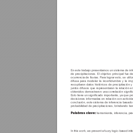
En este trabajo presentamos un sistema de inf
de precipitaciones. El objetivo principal fue de
ocurrencia de lluvias. Para lograr esto, se uti
difusa para modelar la incertidumbre y la im
recopilar
on datos históricos de precipitación y
juntos difusos que repr
esentaran la relación en
obtenidos demostraron una corr
elación signiﬁc
Esto tiene un signiﬁcado importante, ya que p
decisiones informadas en relación con actividad
conclusión, este sistema de inferencia basado 
probabilidad de pr
ecipitaciones, brindando ben
herramienta, inferencia, pr
e
Palabras clave:
In this work, we present a fuzzy logic-based infe