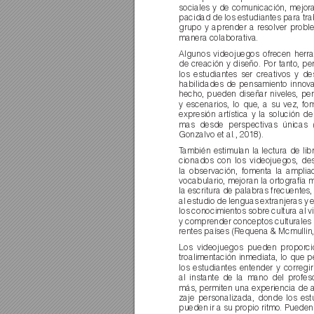
sociales y de comunicación, mejora
pacidad de los estudiantes para tra
grupo y aprender a r
esolver probl
manera colaborativa.
Algunos videojuegos ofrecen herra
de creación y diseño. Por tanto, pe
los estudiantes ser creativos y de
habilidades de pensamiento innov
hecho, pueden diseñar niveles, per
y escenarios, lo que, a su vez, fo
expresión artística y la solución d
mas desde perspectivas únicas
Gonzalvo et al., 2018).
T
ambién estimulan la lectura de lib
cionados con los videojuegos, des
la observación, fomenta la amplia
vocabulario, mejoran la ortografía 
la escritura de palabras frecuentes
al estudio de lenguas extranjeras y
los conocimientos sobre cultura al vi
y comprender conceptos culturales 
rentes países (Requena & Mcmullin,
Los videojuegos pueden propor
ci
troalimentación inmediata, lo que p
los estudiantes entender y corregir
al instante de la mano del profes
más, permiten una experiencia de 
zaje personalizada, donde los est
pueden ir a su propio ritmo. Pueden