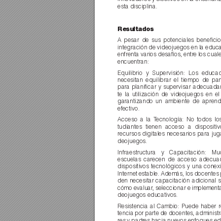
esta disciplina.
Resultados 
A pesar de sus potenciales beneﬁcios
integración de videojuegos en la educa
enfrenta varios desafíos, entr
e los cual
encuentran:
Equilibrio y Supervisión: Los educa
necesitan equilibrar el tiempo de pan
para planiﬁcar y supervisar adecuad
te la utilización de videojuegos en el
garantizando un ambiente de aprend
efectivo.
Acceso a la T
ecnología: No todos lo
tudiantes tienen acceso a dispositi
recursos digitales necesarios para juga
deojuegos.
Infraestructura y Capacitación: M
escuelas carecen de acceso adecua
dispositivos tecnológicos y una conex
Internet estable. Además, los docentes
den necesitar capacitación adicional 
cómo evaluar
, seleccionar e implementa
deojuegos educativos.
Resistencia al Cambio: Puede haber r
tencia por parte de docentes, administ
res y padr
es hacia nuevos enfoques e