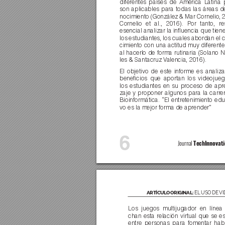
diferentes países de América Latina 
son aplicables para todas las áreas 
d
nocimiento (González & Mar Cornelio, 2
Cornelio et al., 2016). Por tanto, re
esencial analizar la inﬂuencia que tien
los estudiantes, los cuales abordan el 
cimiento con una actitud muy diferente
al hacerlo de forma rutinaria (Solano 
les & Santacruz V
alencia, 2016).
El objetivo de este informe es analiza
beneﬁcios que aportan los videojue
los estudiantes en su proceso de apr
zaje y proponer algunos para la carr
e
Bioinformática. “El entretenimiento edu
vo es la mejor forma de aprender”
6
Journal 
TechInnovati
ARTÍCUL
O ORIGINAL: 
EL USO DE 
VI
Los juegos multijugador en línea
chan esta relación virtual que se e
entre personas para fomentar hab