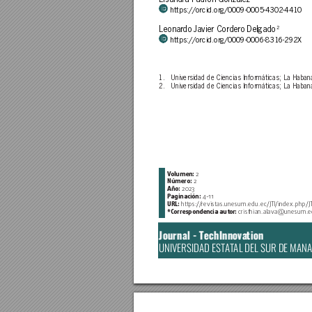
https://orcid.or
g/0009-0005-4302-4410
2
Leonar
do Javier Cor
der
o Delgado
https://orcid.or
g/0009-0006-8316-292X 
1. 
Universidad de Ciencias Informáticas; La Haban
2. 
Universidad de Ciencias Informáticas; La Haban
V
olumen: 
2
Número: 
2
Año: 
2023
Paginación: 
4-1
1
URL: 
https:/
/
revistas.unesum.edu.ec/JTI/index
.php/JT
*C
orrespondencia aut
or: 
cristhian.alava@unesum.e
Journal - TechInnova
tion
UNIVERSIDAD EST
A
T
AL DEL SUR DE MANA