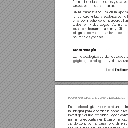
forma de reducir el estrés y escapa
preocupaciones cotidianas.
Se ha demostrado una clara aporta
la realidad virtual a sectores como 
cina por medio de simuladores f
tados en videojuegos, Asimismo
que son herramientas muy útiles 
diagnóstico y el tratamiento de p
neuronales y fobias.
Metodología
La metodología abordar los aspect
gógicos, tecnológicos y de evalua
Journal 
TechInno
Padrón González, L., & Cor
dero Delgado, L. 
J. 
Esta metodología propor
cionó una estr
ra integral para abordar la complejid
investigar el uso de videojuegos com
rramienta educativa en Bioinformática,
cando contribuir al desarrollo de enf
innovadores y efectivos en la enseñanz