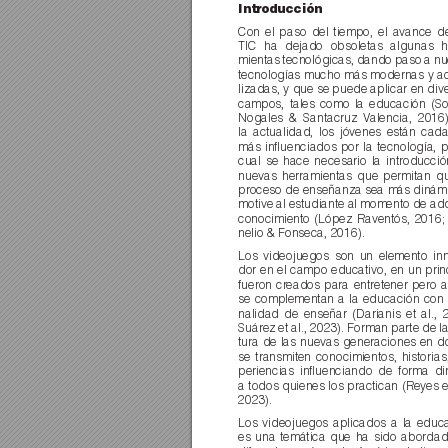
Introducción
Con el paso del tiempo, el avance de
TIC ha dejado obsoletas algunas h
mientas tecnológicas, dando paso a nu
tecnologías mucho más modernas y a
lizadas, y que se puede aplicar en div
campos, tales como la educación (So
Nogales & Santacruz V
alencia, 2016
la actualidad, los jóvenes están cad
más inﬂuenciados por la tecnología, p
cual se hace necesario la introducci
nuevas herramientas que permitan qu
proceso de enseñanza sea más dinámi
motive al estudiante al momento de adqu
conocimiento (López Raventós, 2016;
nelio & Fonseca, 2016). 
Los videojuegos son un elemento in
dor en el campo educativo, en un prin
fueron cr
eados para entretener per
o a
se complementan a la educación con 
nalidad de enseñar (Darianis et al., 
Suárez et al., 2023). Forman parte de la
tura de las nuevas generaciones en d
se transmiten conocimientos, historias
periencias inﬂuenciando de forma di
a todos quienes los practican (Reyes et
2023).
Los videojuegos aplicados a la educ
es una temática que ha sido abordad