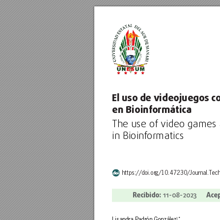
El uso de videojuegos c
en Bioinf
ormática 
T
he use of video games
in Bioinf
ormatics
https://doi.or
g/10.47230/Journal.T
ech
R
ecibido: 
Ace
11-08-20
23     
1
*
Lisandra Padr
ón González