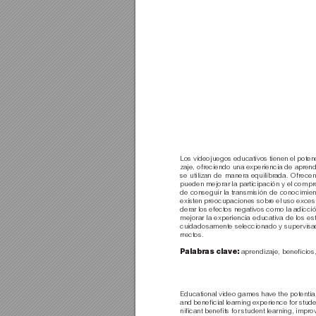
Los videojuegos educativos tienen el poten
zaje, ofreciendo una experiencia de apr
end
se utilizan de manera equilibrada. Ofrecen
pueden mejorar la participación y el comp
de conseguir la transmisión de conocimien
existen preocupaciones sobr
e el uso exces
derar los efectos negativos como la adicció
mejorar la experiencia educativa de los es
cuidadosamente seleccionado y supervisa
rrectos.
Palabras clave:
aprendizaje, beneﬁcios,
Educational video games have the potential 
and beneﬁcial learning experience for stude
niﬁcant beneﬁts for student learning, impr